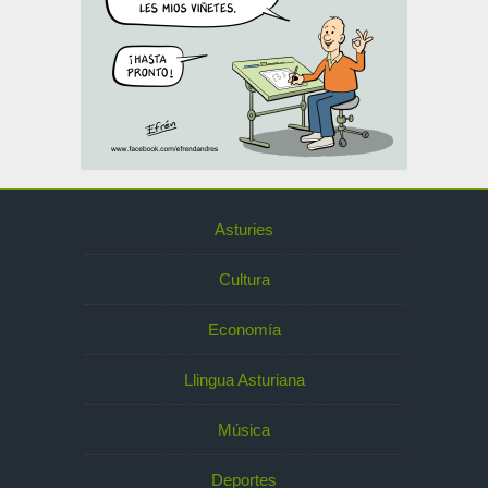
Asturies
Cultura
Economía
Llingua Asturiana
Música
Deportes