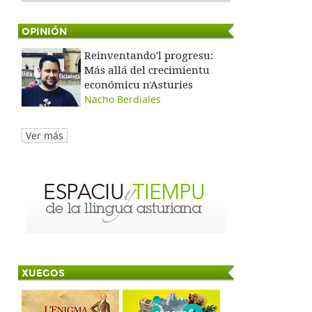
OPINIÓN
Reinventando'l progresu:
Más allá del crecimientu
económicu n'Asturies
Nacho Berdiales
Ver más
XUEGOS