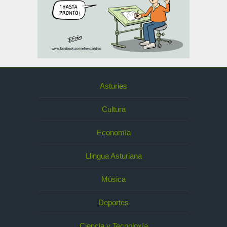
Asturies
Cultura
Economía
Llingua Asturiana
Música
Deportes
Ciencia y Tecnoloxía