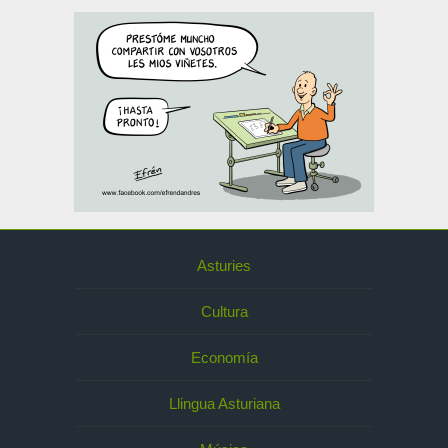
Asturies
Cultura
Economía
Llingua Asturiana