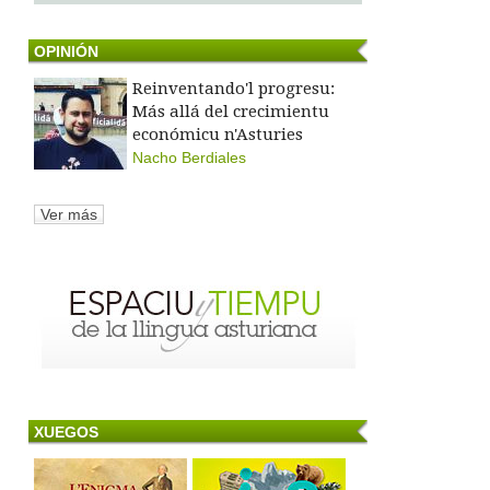
OPINIÓN
Reinventando'l progresu:
Más allá del crecimientu
económicu n'Asturies
Nacho Berdiales
Ver más
XUEGOS