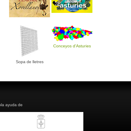
Conceyos d'Asturies
Sopa de lletres
la ayuda de