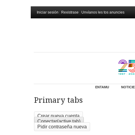
Iniciar sesión
|
Rexistrase
|
Unvíanos les tos anuncies
ENTAMU
NOTICIE
Primary tabs
Crear nueva cuenta
Conectar
(active tab)
Pidir contraseña nueva