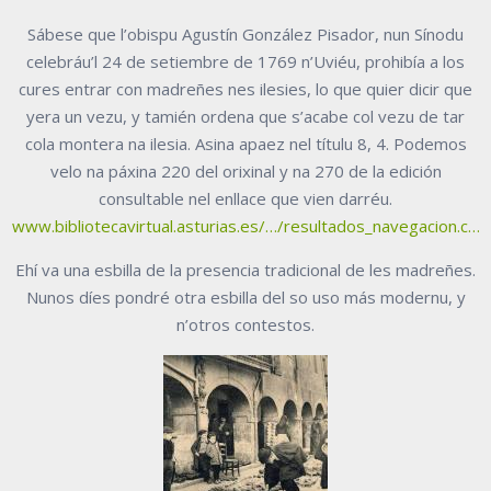
Sábese que l’obispu Agustín González Pisador, nun Sínodu
celebráu’l 24 de setiembre de 1769 n’Uviéu, prohibía a los
cures entrar con madreñes nes ilesies, lo que quier dicir que
yera un vezu, y tamién ordena que s’acabe col vezu de tar
cola montera na ilesia. Asina apaez nel títulu 8, 4. Podemos
velo na páxina 220 del orixinal y na 270 de la edición
consultable nel enllace que vien darréu.
www.bibliotecavirtual.asturias.es/…/resultados_navegacion.c…
Ehí va una esbilla de la presencia tradicional de les madreñes.
Nunos díes pondré otra esbilla del so uso más modernu, y
n’otros contestos.