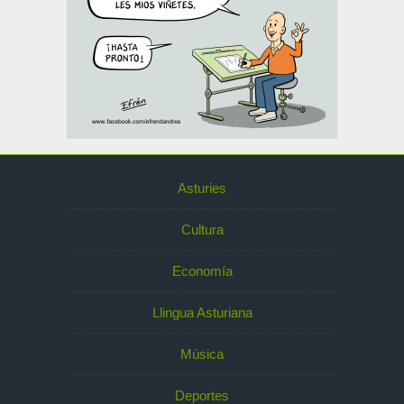
Asturies
Cultura
Economía
Llingua Asturiana
Música
Deportes