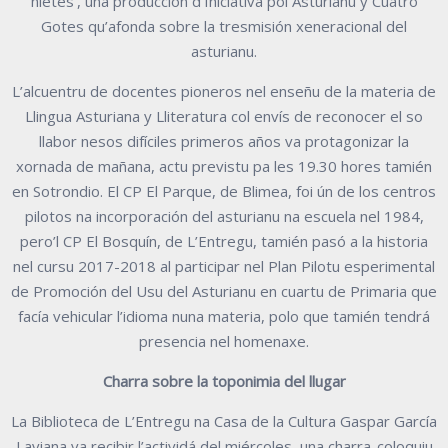
nietes’, una producción d’Iniciativa pol Asturianu y Cuatro
Gotes qu’afonda sobre la tresmisión xeneracional del
asturianu.
L’alcuentru de docentes pioneros nel enseñu de la materia de
Llingua Asturiana y Lliteratura col envís de reconocer el so
llabor nesos difíciles primeros años va protagonizar la
xornada de mañana, actu previstu pa les 19.30 hores tamién
en Sotrondio. El CP El Parque, de Blimea, foi ún de los centros
pilotos na incorporación del asturianu na escuela nel 1984,
pero’l CP El Bosquín, de L’Entregu, tamién pasó a la historia
nel cursu 2017-2018 al participar nel Plan Pilotu esperimental
de Promoción del Usu del Asturianu en cuartu de Primaria que
facía vehicular l’idioma nuna materia, polo que tamién tendrá
presencia nel homenaxe.
Charra sobre la toponimia del llugar
La Biblioteca de L’Entregu na
Casa de la Cultura Gaspar García
Laviana
va recibir l’actividá del miércoles, una charra-coloquiu