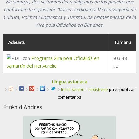
Na semeya, dos visitantes lleen dalgunos de los paneles que
conformen la esposición 'Voces', cedida pol Viceconseyería de
Cultura, Política Llingüística y Turismu, na primer parada de la
Xira pola Oficialidá en Bimenes.
Adxuntu
Tamañu
Programa Xira pola Oficialidá en
503.48
Samartín del Rei Aurelio
KB
Llingua asturiana
Inicie sesión
o
rexístrese
pa espublizar
comentarios
Efrén d'Andrés