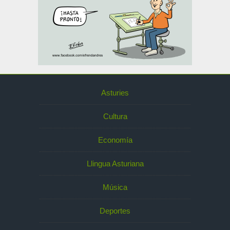
Asturies
Cultura
Economía
Llingua Asturiana
Música
Deportes