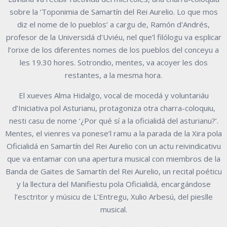
sobre la ‘Toponimia de Samartín del Rei Aurelio. Lo que mos
diz el nome de lo pueblos’ a cargu de, Ramón d'Andrés,
profesor de la Universidá d'Uviéu, nel que’l filólogu va esplicar
l’orixe de los diferentes nomes de los pueblos del conceyu a
les 19.30 hores. Sotrondio, mentes, va acoyer les dos
restantes, a la mesma hora.
El xueves Alma Hidalgo, vocal de mocedá y voluntariáu
d’Iniciativa pol Asturianu, protagoniza otra charra-coloquiu,
nesti casu de nome ‘¿Por qué sí a la oficialidá del asturianu?’.
Mentes, el vienres va ponese’l ramu a la parada de la Xira pola
Oficialidá en Samartín del Rei Aurelio con un actu reivindicativu
que va entamar con una apertura musical con miembros de la
Banda de Gaites de Samartín del Rei Aurelio, un recital poéticu
y la llectura del Manifiestu pola Oficialidá, encargándose
l’esctritor y músicu de L’Entregu, Xulio Arbesú, del pieslle
musical.