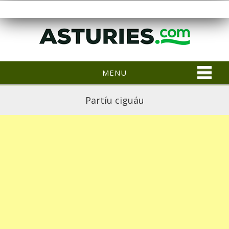
MENU
Partíu ciguáu