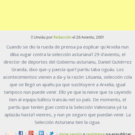
Unviáu por
Redacción
el 26 Avientu, 2001
Cuando se dio la rueda de prensa pa esplicar qu'Arxelia nun
diba xugar contra la selección asturiana'l 29 d'avientu, el
director de deportes del Gobiernu asturianu, Daniel Gutiérrez
Granda, dixo que-y paecía que'l partíu taba ciguáu. Los
acontecimientos vienen a da-y la razón: Lituania, selección cola
que se llegó un apañu pa que sustituyere a Arxelia, igual
tampoco nun puede venir. Ello ye que la nieve que ta cayendo
tien al equipu bálticu trancáu nel so país. De momentu, el
partíu que teníen güei contra la Selección Valenciana yá ta
aplazáu hasta'l vienres, y nun ye seguro que puedan venir. La
Selección Asturiana tien la cigua.
Inicie sesión
o
rexístrese
pa espublizar