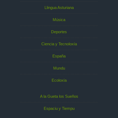
Llingua Asturiana
Música
Deportes
Ciencia y Tecnoloxía
España
Mundu
Ecoloxía
A la Gueta los Sueños
Espaciu y Tiempu