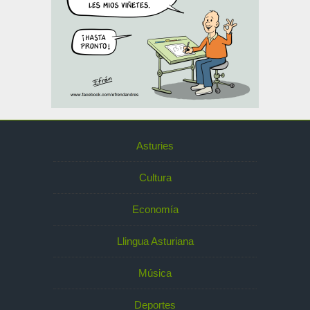
Asturies
Cultura
Economía
Llingua Asturiana
Música
Deportes