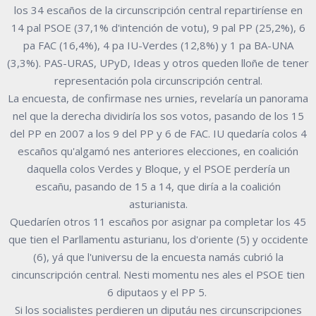
los 34 escaños de la circunscripción central repartiríense en
14 pal PSOE (37,1% d'intención de votu), 9 pal PP (25,2%), 6
pa FAC (16,4%), 4 pa IU-Verdes (12,8%) y 1 pa BA-UNA
(3,3%). PAS-URAS, UPyD, Ideas y otros queden lloñe de tener
representación pola circunscripción central.
La encuesta, de confirmase nes urnies, revelaría un panorama
nel que la derecha dividiría los sos votos, pasando de los 15
del PP en 2007 a los 9 del PP y 6 de FAC. IU quedaría colos 4
escaños qu'algamó nes anteriores elecciones, en coalición
daquella colos Verdes y Bloque, y el PSOE perdería un
escañu, pasando de 15 a 14, que diría a la coalición
asturianista.
Quedaríen otros 11 escaños por asignar pa completar los 45
que tien el Parllamentu asturianu, los d'oriente (5) y occidente
(6), yá que l'universu de la encuesta namás cubrió la
cincunscripción central. Nesti momentu nes ales el PSOE tien
6 diputaos y el PP 5.
Si los socialistes perdieren un diputáu nes circunscripciones