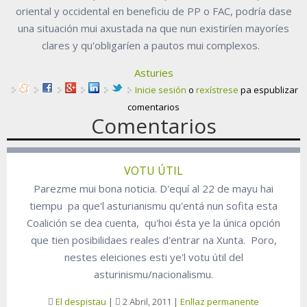
oriental y occidental en beneficiu de PP o FAC, podría dase
una situación mui axustada na que nun existiríen mayoríes
clares y qu'obligaríen a pautos mui complexos.
Asturies
Inicie sesión
o
rexístrese
pa espublizar
comentarios
Comentarios
VOTU ÚTIL
Parezme mui bona noticia. D'equí al 22 de mayu hai
tiempu pa que'l asturianismu qu'entá nun sofita esta
Coalición se dea cuenta, qu'hoi ésta ye la única opción
que tien posibilidaes reales d'entrar na Xunta. Poro,
nestes eleiciones esti ye'l votu útil del
asturinismu/nacionalismu.
El despistau
|
2 Abril, 2011
|
Enllaz permanente