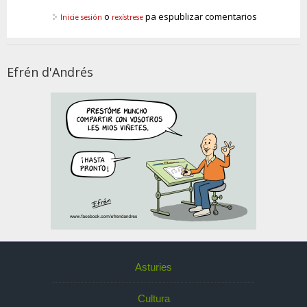
o
pa espublizar comentarios
Inicie sesión
rexístrese
Efrén d'Andrés
Asturies
Cultura