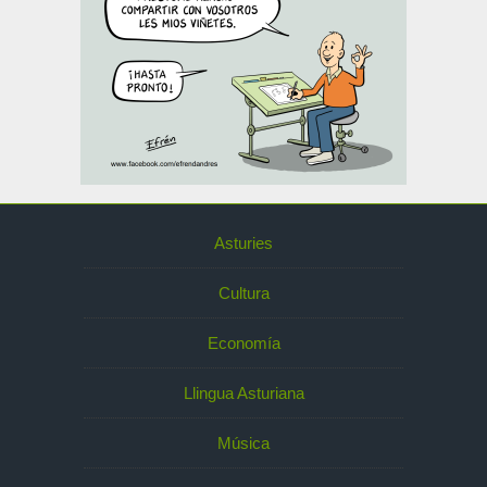
Asturies
Cultura
Economía
Llingua Asturiana
Música