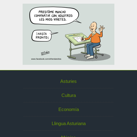
Asturies
Cultura
Economía
Llingua Asturiana