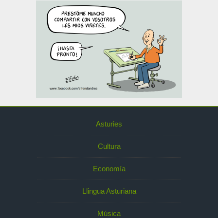
Asturies
Cultura
Economía
Llingua Asturiana
Música