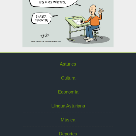
Asturies
Cultura
Economía
Llingua Asturiana
Música
Deportes