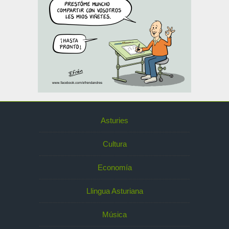
Asturies
Cultura
Economía
Llingua Asturiana
Música