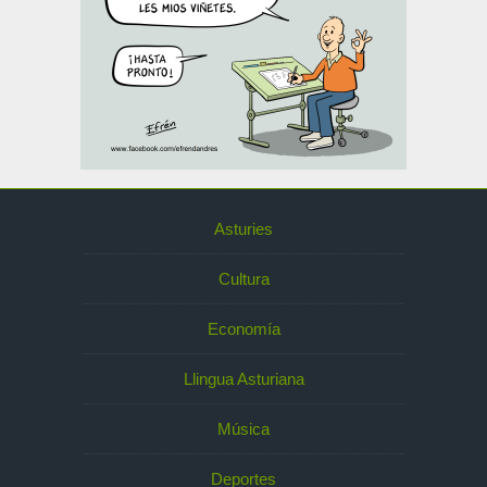
Asturies
Cultura
Economía
Llingua Asturiana
Música
Deportes