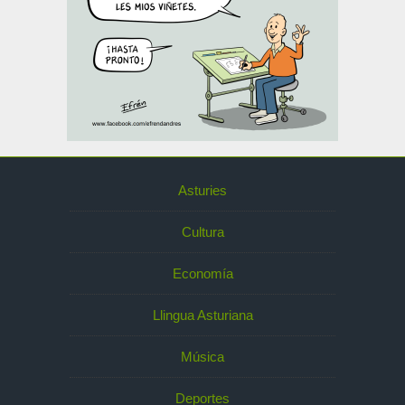
Asturies
Cultura
Economía
Llingua Asturiana
Música
Deportes