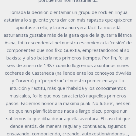
porqué nós non n'asturianu...
Tomada la decisión d'entamar un grupu de rock en llingua
asturiana lo siguiente yera dar con más rapazos que quixeren
apuntase a ello, y la xera nun yera fácil. La mocedá
asturianista gustaba más de la gaita que de la guitarra llétrica.
Asina, foi trescendental nel nuestru escomienzu la 'cesión' de
componentes que nos fixo Güextia, emprestándonos al so
baxista y al so batería nos primeros tiempos. Por fin, foi un
seis de xineru de 1987 cuando llogremos axúntanos nunes
cocheres de Castañeda (na llende ente los conceyos d’Avilés
y Corvera) pa 'perpetrar' el nuestru primer ensayu. La
intuición y l’actitú, más que l’habilidá y los conocimientos
musicales, foi lo que nos caracterizó naquellos primeros
pasos. Facíemos honor a la máxima punk 'No future', nel sen
de que nun planificábenos nada a llargo plazu porque nun
sabíemos lo que diba durar aquella aventura. El casu foi que
dende entós, de manera regular y continuada, siguimos
ensayando, componiendo, creando, autoxestionándonos…,