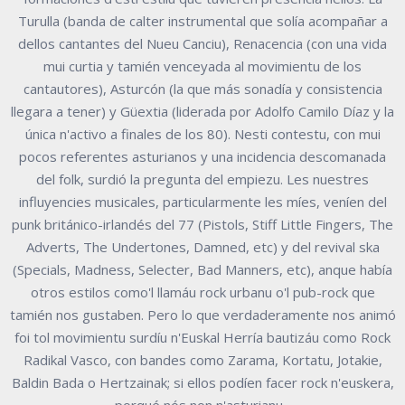
Turulla (banda de calter instrumental que solía acompañar a
dellos cantantes del Nueu Canciu), Renacencia (con una vida
mui curtia y tamién venceyada al movimientu de los
cantautores), Asturcón (la que más sonadía y consistencia
llegara a tener) y Güextia (liderada por Adolfo Camilo Díaz y la
única n'activo a finales de los 80). Nesti contestu, con mui
pocos referentes asturianos y una incidencia descomanada
del folk, surdió la pregunta del empiezu. Les nuestres
influyencies musicales, particularmente les míes, veníen del
punk británico-irlandés del 77 (Pistols, Stiff Little Fingers, The
Adverts, The Undertones, Damned, etc) y del revival ska
(Specials, Madness, Selecter, Bad Manners, etc), anque había
otros estilos como'l llamáu rock urbanu o'l pub-rock que
tamién nos gustaben. Pero lo que verdaderamente nos animó
foi tol movimientu surdíu n'Euskal Herría bautizáu como Rock
Radikal Vasco, con bandes como Zarama, Kortatu, Jotakie,
Baldin Bada o Hertzainak; si ellos podíen facer rock n'euskera,