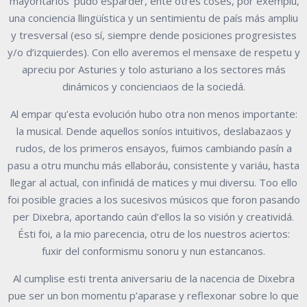
'mayoritarios' pudo esparder, ente otres coses, por exemplu,
una conciencia llingüística y un sentimientu de país más ampliu
y tresversal (eso sí, siempre dende posiciones progresistes
y/o d’izquierdes). Con ello averemos el mensaxe de respetu y
apreciu por Asturies y tolo asturiano a los sectores más
dinámicos y concienciaos de la sociedá.
Al empar qu’esta evolución hubo otra non menos importante:
la musical. Dende aquellos soníos intuitivos, deslabazaos y
rudos, de los primeros ensayos, fuimos cambiando pasín a
pasu a otru munchu más ellaboráu, consistente y variáu, hasta
llegar al actual, con infinidá de matices y mui diversu. Too ello
foi posible gracies a los sucesivos músicos que foron pasando
per Dixebra, aportando caún d’ellos la so visión y creatividá.
Ésti foi, a la mio parecencia, otru de los nuestros aciertos:
fuxir del conformismu sonoru y nun estancanos.
Al cumplise esti trenta aniversariu de la nacencia de Dixebra
pue ser un bon momentu p’aparase y reflexonar sobre lo que