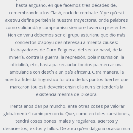
hasta anguaño, en que facemos tres décades de,
remembrando a los Clash, rock de combate. Y ye qu’esti
axetivu define perbién la nuestra trayectoria, onde palabres
como solidaridá y compromisu siempre tuvieron presentes.
Non en vanu debemos ser el grupu asturianu que dio más
conciertos d’apoyu desinteresáu a milenta causes:
trabayadores de Duro Felguera, del sector naval, de la
minería, contra la guerra, la represión, pola insumisión, la
oficialidá, etc., hasta pa recaudar fondos pa mercar una
ambulancia con destín a un país africanu. Otra manera, la
nuestra fidelidá llingüística foi otru de los puntos fuertes que
marcaron tou esti devenir; ensin ella nun s’entendería la
existencia mesma de Dixebra.
Trenta años dan pa muncho, ente otres coses pa valorar
globalmente’l camín percorríu. Que, como en toles cuestiones,
tendrá coses bones, males y regulares, aciertos y
desaciertos, éxitos y fallos. De xuru qu’en dalguna ocasión nun