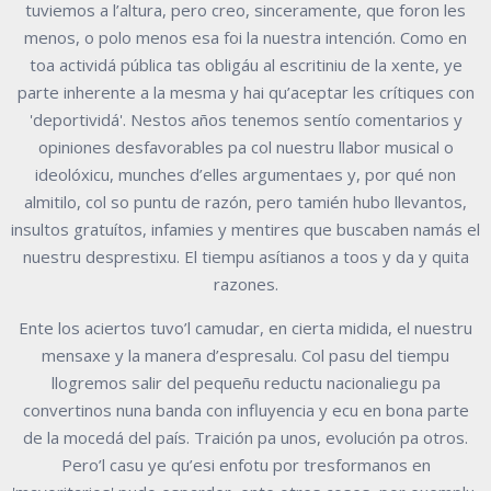
tuviemos a l’altura, pero creo, sinceramente, que foron les
menos, o polo menos esa foi la nuestra intención. Como en
toa actividá pública tas obligáu al escritiniu de la xente, ye
parte inherente a la mesma y hai qu’aceptar les crítiques con
'deportividá'. Nestos años tenemos sentío comentarios y
opiniones desfavorables pa col nuestru llabor musical o
ideolóxicu, munches d’elles argumentaes y, por qué non
almitilo, col so puntu de razón, pero tamién hubo llevantos,
insultos gratuítos, infamies y mentires que buscaben namás el
nuestru desprestixu. El tiempu asítianos a toos y da y quita
razones.
Ente los aciertos tuvo’l camudar, en cierta midida, el nuestru
mensaxe y la manera d’espresalu. Col pasu del tiempu
llogremos salir del pequeñu reductu nacionaliegu pa
convertinos nuna banda con influyencia y ecu en bona parte
de la mocedá del país. Traición pa unos, evolución pa otros.
Pero’l casu ye qu’esi enfotu por tresformanos en