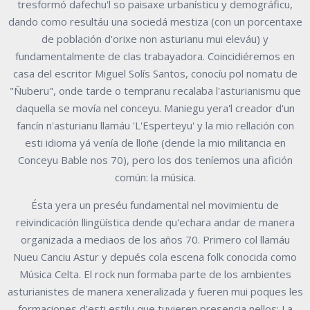
tresformó dafechu'l so paisaxe urbanísticu y demográficu,
dando como resultáu una sociedá mestiza (con un porcentaxe
de población d'orixe non asturianu mui eleváu) y
fundamentalmente de clas trabayadora. Coincidiéremos en
casa del escritor Miguel Solís Santos, conocíu pol nomatu de
"Ñuberu", onde tarde o tempranu recalaba l'asturianismu que
daquella se movía nel conceyu. Maniegu yera'l creador d'un
fancín n'asturianu llamáu 'L'Esperteyu' y la mio rellación con
esti idioma yá venía de lloñe (dende la mio militancia en
Conceyu Bable nos 70), pero los dos teníemos una afición
común: la música.
Ésta yera un preséu fundamental nel movimientu de
reivindicación llingüística dende qu'echara andar de manera
organizada a mediaos de los años 70. Primero col llamáu
Nueu Canciu Astur y depués cola escena folk conocida como
Música Celta. El rock nun formaba parte de los ambientes
asturianistes de manera xeneralizada y fueren mui poques les
formaciones d'esti estilu que tuvieren presencia nellos: La