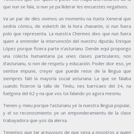
que nun se fala, si nun ye pa lliderar les encuestes negatives.
Va un par de díes vivimos un momentu na Xunta Xeneral que
sedría cómicu, de esketch de la hora chanante, si nun fuera
polo que representa. La nuestra Cherines dixo que nun fuera
quien a entender la intervención del nuestru diputáu Enrique
López porque ficiera parte n’asturianu. Dende equí propongo
una colecta humanitaria pa unes clases particulares, non
d’asturianu, si non de respetu y educación. Poder dicir eso, ye
sentise impune, creyer que puede reise de la llingua que
siempres faló la mayoría social asturiana. La que se falaba
cuando ficieron la talla de Tinéu, nes barricaes del 34, na
fuelgona del 62 y na que vos toi falando yo agora mesmu.
Tienen-y mieu porque l’asturianu ye la nuestra llingua popular,
y el so reconocimiento ye un emponderamientu de la clase
trabayadora que-yos da alerxa.
Tenemos que tar arguyosos de que seya a nosotros a quien