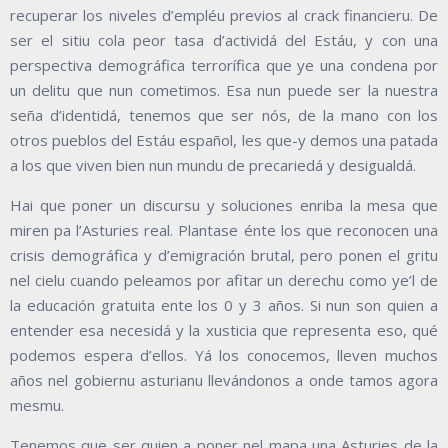
recuperar los niveles d’empléu previos al crack financieru. De
ser el sitiu cola peor tasa d’actividá del Estáu, y con una
perspectiva demográfica terrorífica que ye una condena por
un delitu que nun cometimos. Esa nun puede ser la nuestra
seña d’identidá, tenemos que ser nós, de la mano con los
otros pueblos del Estáu español, les que-y demos una patada
a los que viven bien nun mundu de precariedá y desigualdá.
Hai que poner un discursu y soluciones enriba la mesa que
miren pa l’Asturies real. Plantase énte los que reconocen una
crisis demográfica y d’emigración brutal, pero ponen el gritu
nel cielu cuando peleamos por afitar un derechu como ye’l de
la educación gratuita ente los 0 y 3 años. Si nun son quien a
entender esa necesidá y la xusticia que representa eso, qué
podemos espera d’ellos. Yá los conocemos, lleven muchos
años nel gobiernu asturianu llevándonos a onde tamos agora
mesmu.
Tenemos que ser quien a poner nel mapa una Asturies de la