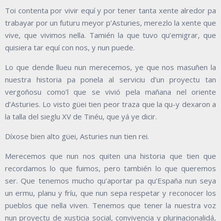
Toi contenta por vivir equí y por tener tanta xente alredor pa
trabayar por un futuru meyor p’Asturies, merezlo la xente que
vive, que vivimos nella. Tamién la que tuvo qu’emigrar, que
quisiera tar equí con nos, y nun puede.
Lo que dende llueu nun merecemos, ye que nos masuñen la
nuestra historia pa ponela al serviciu d’un proyectu tan
vergoñosu como’l que se vivió pela mañana nel oriente
d’Asturies. Lo visto güei tien peor traza que la qu-y dexaron a
la talla del sieglu XV de Tinéu, que yá ye dicir.
Díxose bien alto güei, Asturies nun tien rei.
Merecemos que nun nos quiten una historia que tien que
recordamos lo que fuimos, pero también lo que queremos
ser. Que tenemos mucho qu’aportar pa qu’España nun seya
un ermu, planu y fríu, que nun sepa respetar y reconocer los
pueblos que nella viven. Tenemos que tener la nuestra voz
nun proyectu de xusticia social, convivencia y plurinacionalidá,