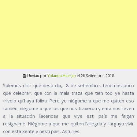
Unviáu por
Yolanda Huergo
el 28 Setiembre, 2018
Solemos dicir que nesti día, 8 de setiembre, tenemos poco
que celebrar, que con la mala traza que tien too ye hasta
frívolo qu’haya folixa. Pero yo niégome a que me quiten eso
tamién, niégome a que los que nos traxeron y entá nos lleven
a la situación llaceriosa que vive esti país me faigan
resigname. Niégome a que me quiten l’allegría y l’arguyu vivir
con esta xente y nesti país, Asturies.