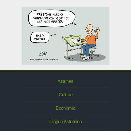
Asturies
Cultura
Economía
Llingua Asturiana