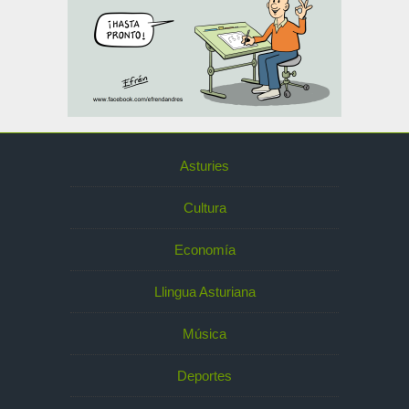
Asturies
Cultura
Economía
Llingua Asturiana
Música
Deportes