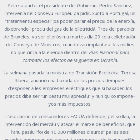
Pela so parte, el presidente del Gobiernu, Pedro Sánchez,
intervenía nel Conseyu Européu pa pidir, xunto a Portugal, un
“tratamientu especial” pa poder parar el preciu de la enerxía,
dixebrando’l preciu del gas de la elletricidá. Tres del parabién
de Bruxeles, va ser el prósimu martes día 29 cola cellebración
del Conseyu de Ministros, cuando van implantase les midíes
no que cinca a la enerxía dientro del
Plan Nacional para
combatir los efectos de la guerra en Ucrania
.
La selmana pasada la ministra de Transición Ecolóxica, Teresa
Ribera, anunció una baxada de los precios dempués
d’esponer a les empreses elléctriques que si baxaben los
precios diba ser “un xestu mui apreciáu” y nun quixo impone-
yos más impuestos.
L’asociación de consumidores FACUA defiende, pel so llau, la
intervención del mercáu y atacar el marxe de beneficios, que
l’añu pasáu “foi de 10.000 milllones d’euros” pa les seis
grandes empreses del sector. La propuesta de la asociación,