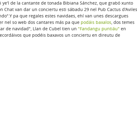
i ye'l de la cantante de tonada Bibiana Sánchez, que grabó xunto
 Chat van dar un conciertu esti sábadu 29 nel Pub Cactus d'Avile
ndo".Y pa que regales estes navidaes, ehí van unes descargues
ner nel so web dos cantares más pa que
podáis baxalos
, dos temes
ar de navidad", Llan de Cubel tien un
"Fandangu puntiáu"
en
recordáivos que podéis baxavos un conciertu en direutu de