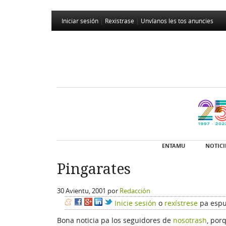
Iniciar sesión
|
Rexistrase
|
Unvíanos les tos anuncies
ENTAMU
NOTICI
Pingarates
30 Avientu, 2001
por
Redacción
Inicie sesión
o
rexístrese
pa espu
Bona noticia pa los seguidores de
nosotrash
, por