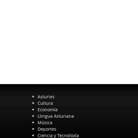
Asturies
Cultura
Economía
Llingua Asturiana
Música
Deportes
Ciencia y Tecnoloxía