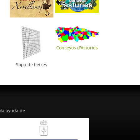
Conceyos d'Asturies
Sopa de lletres
la ayuda de