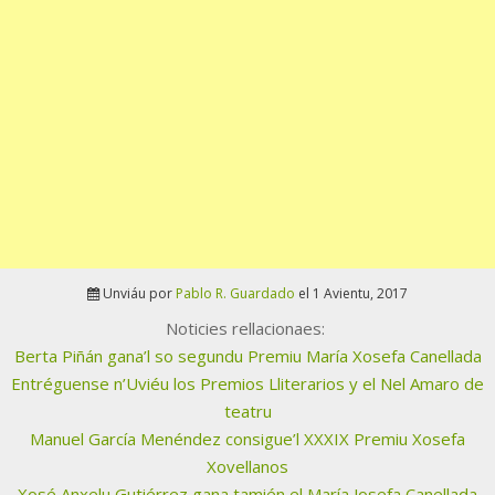
Unviáu por
Pablo R. Guardado
el 1 Avientu, 2017
Noticies rellacionaes:
Berta Piñán gana’l so segundu Premiu María Xosefa Canellada
Entréguense n’Uviéu los Premios Lliterarios y el Nel Amaro de
teatru
Manuel García Menéndez consigue’l XXXIX Premiu Xosefa
Xovellanos
Xosé Anxelu Gutiérrez gana tamién el María Josefa Canellada