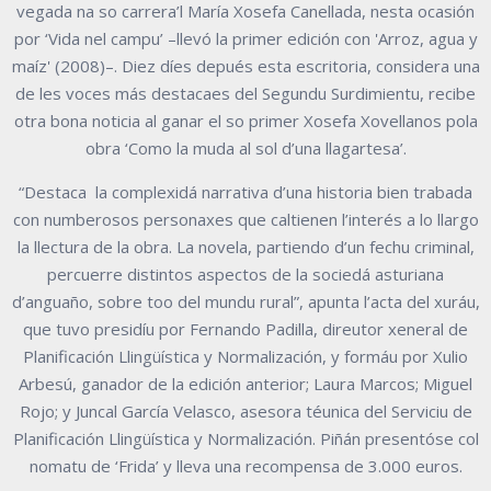
vegada na so carrera’l María Xosefa Canellada, nesta ocasión
por ‘Vida nel campu’ –llevó la primer edición con 'Arroz, agua y
maíz' (2008)–. Diez díes depués esta escritoria, considera una
de les voces más destacaes del Segundu Surdimientu, recibe
otra bona noticia al ganar el so primer Xosefa Xovellanos pola
obra ‘Como la muda al sol d’una llagartesa’.
“Destaca la complexidá narrativa d’una historia bien trabada
con numberosos personaxes que caltienen l’interés a lo llargo
la llectura de la obra. La novela, partiendo d’un fechu criminal,
percuerre distintos aspectos de la sociedá asturiana
d’anguaño, sobre too del mundu rural”, apunta l’acta del xuráu,
que tuvo presidíu por Fernando Padilla, direutor xeneral de
Planificación Llingüística y Normalización, y formáu por Xulio
Arbesú, ganador de la edición anterior; Laura Marcos; Miguel
Rojo; y Juncal García Velasco, asesora téunica del Serviciu de
Planificación Llingüística y Normalización. Piñán presentóse col
nomatu de ‘Frida’ y lleva una recompensa de 3.000 euros.