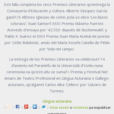
Esti fallu completa los cinco Premios Lliterarios qu’entrega la
Conseyería d’Educación y Cultura. Alberto Vázquez García
ganó’l IX Alfonso Iglesias de cómic pola so obra ‘Los llazos
coloraos’; Xuan Santori’l XXIII Premiu Máximo Fuertes
Acevedo d’ensayu por ‘42.553: depués de Buchenwald’; y
Pablo X. Suárez el XXIII Premiu Xuan María Acebal de poesía
por ‘Little Babilonia’, amás del María Xosefa Canella de Piñán
por ‘Vida nel campu’.
La entrega de los Premios Lliterarios va celebrase’l 14
d’avientu nel Paraninfu de la Universidá d’Uviéu nuna
ceremonia na qu’esti añu se suma’l I Premiu y Festival Nel
Amaro de Teatru Profesional en Llingua Asturiana o Gallego-
asturiano, qu’algamó Carlos Alba ‘Cellero’ por ‘Llázaro de
Tormes.
Llingua asturiana
Inicie sesión
o
rexístrese
pa espublizar
comentarios