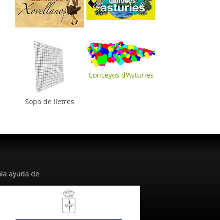
Conceyos d'Asturies
Sopa de lletres
la ayuda de