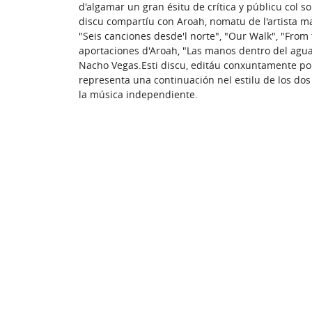
d'algamar un gran ésitu de crítica y públicu col s
discu compartíu con Aroah, nomatu de l'artista m
"Seis canciones desde'l norte", "Our Walk", "From t
aportaciones d'Aroah, "Las manos dentro del agua"
Nacho Vegas.Esti discu, editáu conxuntamente po
representa una continuación nel estilu de los dos
la música independiente.