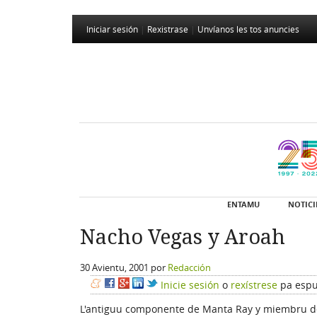
Iniciar sesión
|
Rexistrase
|
Unvíanos les tos anuncies
ENTAMU
NOTICI
Nacho Vegas y Aroah
30 Avientu, 2001
por
Redacción
Inicie sesión
o
rexístrese
pa espu
L'antiguu componente de Manta Ray y miembru d