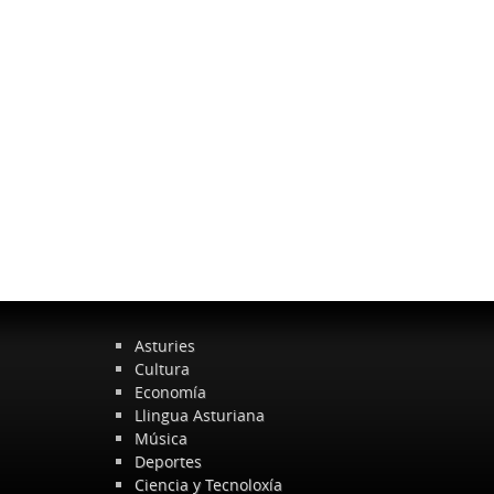
Asturies
Cultura
Economía
Llingua Asturiana
Música
Deportes
Ciencia y Tecnoloxía