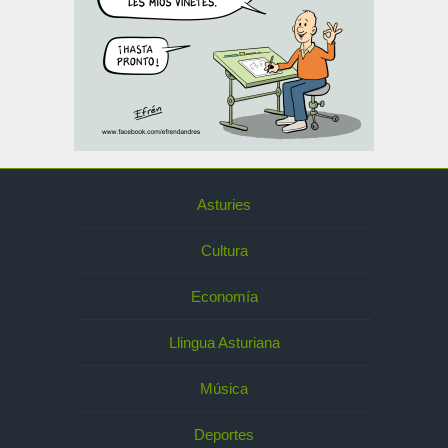
Asturies
Cultura
Economía
Llingua Asturiana
Música
Deportes