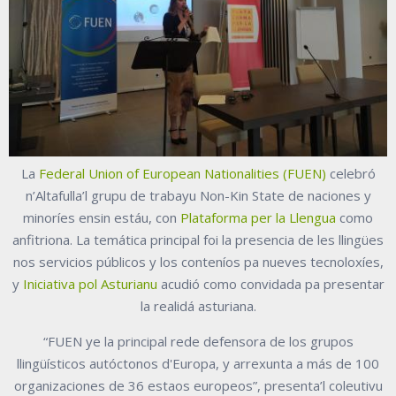
La
Federal Union of European Nationalities (FUEN)
celebró
n’Altafulla’l grupu de trabayu Non-Kin State de naciones y
minoríes ensin estáu, con
Plataforma per la Llengua
como
anfitriona. La temática principal foi la presencia de les llingües
nos servicios públicos y los conteníos pa nueves tecnoloxíes,
y
Iniciativa pol Asturianu
acudió como convidada pa presentar
la realidá asturiana.
“FUEN ye la principal rede defensora de los grupos
llingüísticos autóctonos d'Europa, y arrexunta a más de 100
organizaciones de 36 estaos europeos”, presenta’l coleutivu