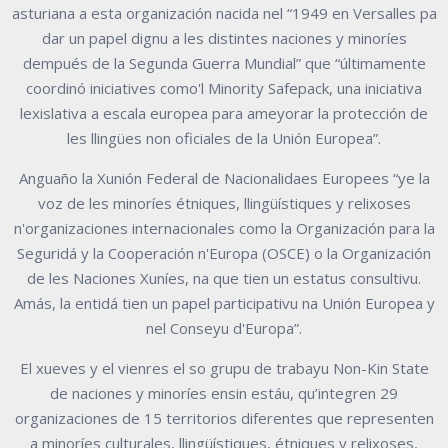
asturiana a esta organización nacida nel “1949 en Versalles pa
dar un papel dignu a les distintes naciones y minoríes
dempués de la Segunda Guerra Mundial” que “últimamente
coordinó iniciatives como'l Minority Safepack, una iniciativa
lexislativa a escala europea para ameyorar la protección de
les llingües non oficiales de la Unión Europea”.
Anguaño la Xunión Federal de Nacionalidaes Europees “ye la
voz de les minoríes étniques, llingüístiques y relixoses
n'organizaciones internacionales como la Organización para la
Seguridá y la Cooperación n'Europa (OSCE) o la Organización
de les Naciones Xuníes, na que tien un estatus consultivu.
Amás, la entidá tien un papel participativu na Unión Europea y
nel Conseyu d'Europa”.
El xueves y el vienres el so grupu de trabayu Non-Kin State
de naciones y minoríes ensin estáu, qu’integren 29
organizaciones de 15 territorios diferentes que representen
a minoríes culturales, llingüístiques, étniques y relixoses,