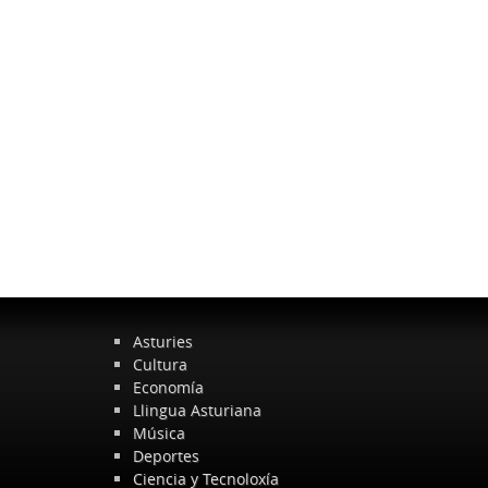
Asturies
Cultura
Economía
Llingua Asturiana
Música
Deportes
Ciencia y Tecnoloxía