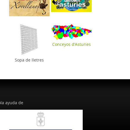
Conceyos d'Asturies
Sopa de lletres
la ayuda de