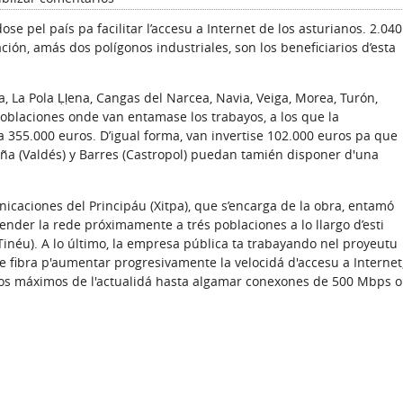
ose pel país pa facilitar l’accesu a Internet de los asturianos. 2.040
ión, amás dos polígonos industriales, son los beneficiarios d’esta
a, La Pola Ḷḷena, Cangas del Narcea, Navia, Veiga, Morea, Turón,
s poblaciones onde van entamase los trabayos, a los que la
 355.000 euros. D’igual forma, van invertise 102.000 euros pa que
uña (Valdés) y Barres (Castropol) puedan tamién disponer d'una
icaciones del Principáu (Xitpa), que s’encarga de la obra, entamó
nder la rede próximamente a trés poblaciones a lo llargo d’esti
 (Tinéu). A lo último, la empresa pública ta trabayando nel proyeutu
de fibra p'aumentar progresivamente la velocidá d'accesu a Internet
os máximos de l'actualidá hasta algamar conexones de 500 Mbps o