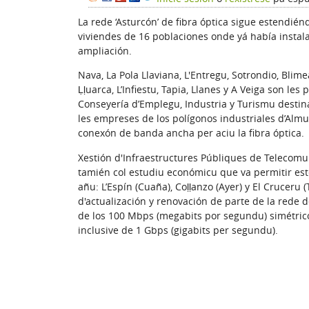
La rede ‘Asturcón’ de fibra óptica sigue estendiénd
viviendes de 16 poblaciones onde yá había instalac
ampliación.
Nava, La Pola Llaviana, L'Entregu, Sotrondio, Blime
Ḷḷuarca, L’Infiestu, Tapia, Llanes y A Veiga son le
Conseyería d’Emplegu, Industria y Turismu destina
les empreses de los polígonos industriales d’Alm
conexón de banda ancha per aciu la fibra óptica.
Xestión d'Infraestructures Públiques de Telecomun
tamién col estudiu económicu que va permitir este
añu: L’Espín (Cuaña), Coḷḷanzo (Ayer) y El Cruceru
d'actualización y renovación de parte de la rede 
de los 100 Mbps (megabits por segundu) simétric
inclusive de 1 Gbps (gigabits per segundu).