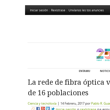
Iniciar sesión
|
Rexistrase
|
Unvíanos les tos anuncies
ENTAMU
NOTICI
La rede de fibra óptica 
de 16 poblaciones
|
Ciencia y tecnoloxía
14 Febreru, 2017
por
Pablo R. Gu
Inicie sesión
o
rexístrese
pa espu