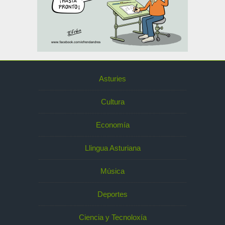
Asturies
Cultura
Economía
Llingua Asturiana
Música
Deportes
Ciencia y Tecnoloxía