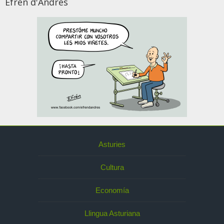
Efrén d'Andrés
Asturies
Cultura
Economía
Llingua Asturiana