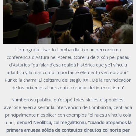
L'etnógrafu Lisardo Lombardía fixo un percorríu na
conferencia d’Ástura nel Atenéu Obreru de Xixón pel pasáu
d’Asturies “pa falar d’esa realidá histórica que ye’l vínculu
atlánticu y la mar como importante elementu vertebrador”.
Punxo la charra 'El celtismu del sieglu XXI. De la reivindicación
de los oríxenes al horizonte creador del interceltismu'.
Numberosu públicu, qu’ocupó toles sielles disponibles,
averóse ayeri a sentir la intervención de Lombardía, centrada
principalmente n’esplicar con exemplos “el nuesu vínculu cola
mar”,
dende’l Neolíticu, col megalitismu, “cuando atopamos la
primera amuesa sólida de contautos direutos col norte per