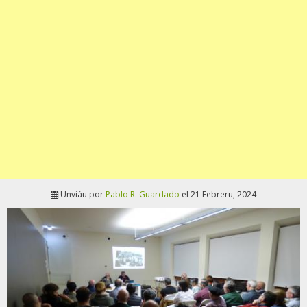
Unviáu por
Pablo R. Guardado
el 21 Febreru, 2024