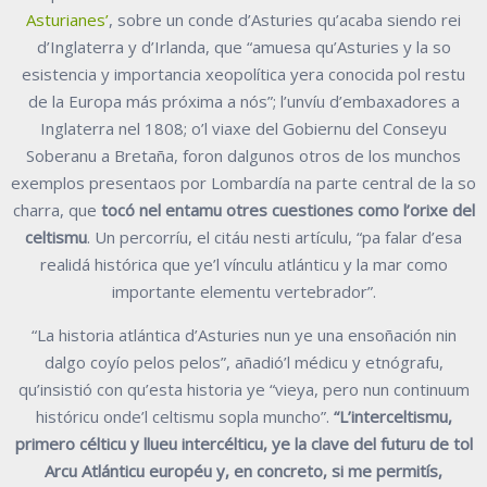
Asturianes’
, sobre un conde d’Asturies qu’acaba siendo rei
d’Inglaterra y d’Irlanda, que “amuesa qu’Asturies y la so
esistencia y importancia xeopolítica yera conocida pol restu
de la Europa más próxima a nós”; l’unvíu d’embaxadores a
Inglaterra nel 1808; o’l viaxe del Gobiernu del Conseyu
Soberanu a Bretaña, foron dalgunos otros de los munchos
exemplos presentaos por Lombardía na parte central de la so
charra, que
tocó nel entamu otres cuestiones como l’orixe del
celtismu
. Un percorríu, el citáu nesti artículu, “pa falar d’esa
realidá histórica que ye’l vínculu atlánticu y la mar como
importante elementu vertebrador”.
“La historia atlántica d’Asturies nun ye una ensoñación nin
dalgo coyío pelos pelos”, añadió’l médicu y etnógrafu,
qu’insistió con qu’esta historia ye “vieya, pero nun continuum
históricu onde’l celtismu sopla muncho”.
“L’interceltismu,
primero célticu y llueu intercélticu, ye la clave del futuru de tol
Arcu Atlánticu européu y, en concreto, si me permitís,