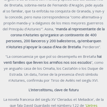
de Bretaña, sobrina-nieta de Fernando d’Aragón, pide ayuda
al so familiar, que ta enfotáu na conquista de Granada, y nun-y
la concede, pero nuna correspondencia “como alternativa-y
propón manda-y ‘a dalgunos de los mios meyores guerreros
del Principáu d’Asturies’”. Asina, “
manda al representante de la
corona n’Asturies qu’organice un continxente de 400
persones, 200 llanceros y 200 ballesteros, qu’embarquen
n’Asturies p’apoyar la causa d’Ana de Bretaña
. Perdieron”.
“La consecuencia ye que pol so desempeñu en Bretaña
hai
venti families que lleven los armiños nos sos escudos
”, como
ye anguaño casa de los Omaña, los Castañón o los Duque de
Estrada. Un datu, l’orixe de la presencia d’esti símbolu
n’Asturies, confirmáu por Tirso de Avilés nel sieglu XVI.
L’interceltismu, clave de futuru
La novela francesa del sieglu XV ‘Cleriadus et Meliadice’, de la
que fala David Guardado nel númberu 122 de
‘Lletres