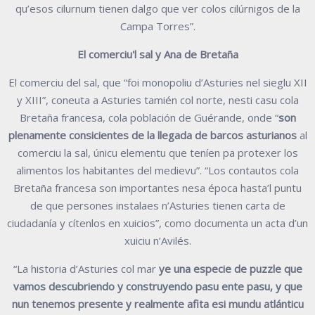
qu’esos cilurnum tienen dalgo que ver colos cilúrnigos de la
Campa Torres”.
El comerciu'l sal y Ana de Bretaña
El comerciu del sal, que “foi monopoliu d’Asturies nel sieglu XII
y XIII”, coneuta a Asturies tamién col norte, nesti casu cola
Bretaña francesa, cola población de Guérande, onde “
son
plenamente consicientes de la llegada de barcos asturianos
al
comerciu la sal, únicu elementu que teníen pa protexer los
alimentos los habitantes del medievu”. “Los contautos cola
Bretaña francesa son importantes nesa época hasta’l puntu
de que persones instalaes n’Asturies tienen carta de
ciudadanía y cítenlos en xuicios”, como documenta un acta d’un
xuiciu n’Avilés.
“La historia d’Asturies col mar
ye una especie de puzzle que
vamos descubriendo y construyendo pasu ente pasu, y que
nun tenemos presente y realmente afita esi mundu atlánticu