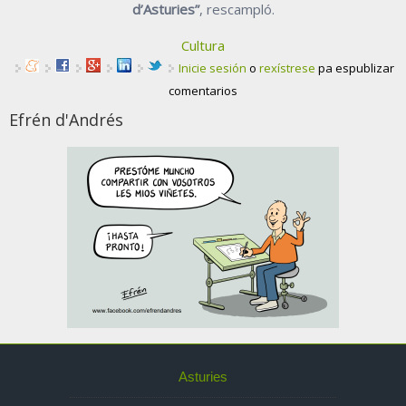
d’Asturies”
, rescampló.
Cultura
Inicie sesión
o
rexístrese
pa espublizar
comentarios
Efrén d'Andrés
Asturies