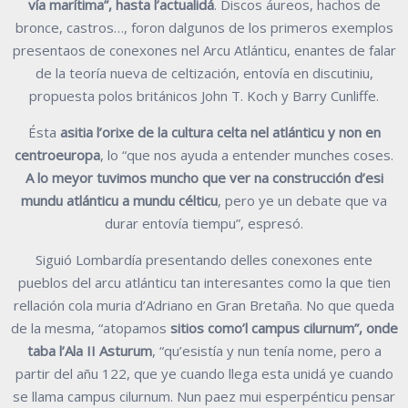
vía marítima”, hasta l’actualidá
. Discos áureos, hachos de
bronce, castros…, foron dalgunos de los primeros exemplos
presentaos de conexones nel Arcu Atlánticu, enantes de falar
de la teoría nueva de celtización, entovía en discutiniu,
propuesta polos británicos John T. Koch y Barry Cunliffe.
Ésta
asitia l’orixe de la cultura celta nel atlánticu y non en
centroeuropa
, lo “que nos ayuda a entender munches coses.
A lo meyor tuvimos muncho que ver na construcción d’esi
mundu atlánticu a mundu célticu
, pero ye un debate que va
durar entovía tiempu”, espresó.
Siguió Lombardía presentando delles conexones ente
pueblos del arcu atlánticu tan interesantes como la que tien
rellación cola muria d’Adriano en Gran Bretaña. No que queda
de la mesma, “atopamos
sitios como’l campus cilurnum”, onde
taba l’Ala II Asturum
, “qu’esistía y nun tenía nome, pero a
partir del añu 122, que ye cuando llega esta unidá ye cuando
se llama campus cilurnum. Nun paez mui esperpénticu pensar