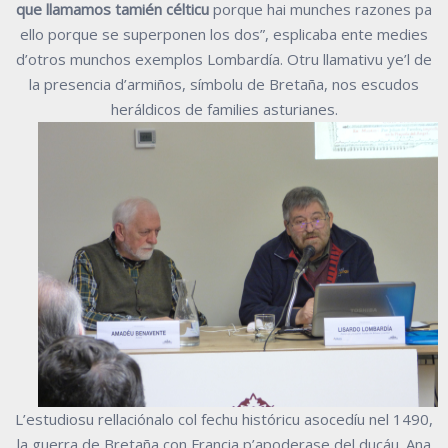
que llamamos tamién célticu
porque hai munches razones pa
ello porque se superponen los dos”, esplicaba ente medies
d’otros munchos exemplos Lombardía. Otru llamativu ye’l de
la presencia d’armiños, símbolu de Bretaña, nos escudos
heráldicos de families asturianes.
L’estudiosu rellaciónalo col fechu históricu asocedíu nel 1490,
la guerra de Bretaña con Francia p’apoderase del ducáu. Ana