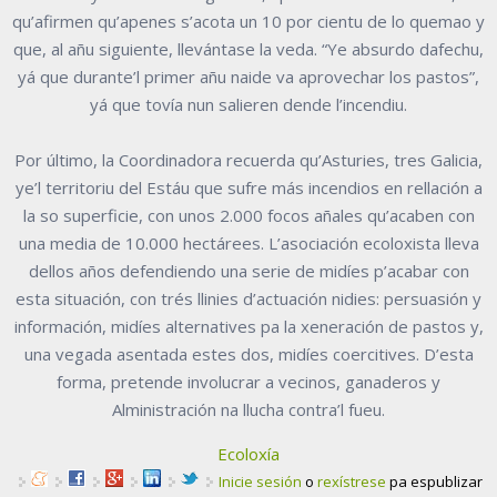
qu’afirmen qu’apenes s’acota un 10 por cientu de lo quemao y
que, al añu siguiente, llevántase la veda. “Ye absurdo dafechu,
yá que durante’l primer añu naide va aprovechar los pastos”,
yá que tovía nun salieren dende l’incendiu.
Por último, la Coordinadora recuerda qu’Asturies, tres Galicia,
ye’l territoriu del Estáu que sufre más incendios en rellación a
la so superficie, con unos 2.000 focos añales qu’acaben con
una media de 10.000 hectárees. L’asociación ecoloxista lleva
dellos años defendiendo una serie de midíes p’acabar con
esta situación, con trés llinies d’actuación nidies: persuasión y
información, midíes alternatives pa la xeneración de pastos y,
una vegada asentada estes dos, midíes coercitives. D’esta
forma, pretende involucrar a vecinos, ganaderos y
Alministración na llucha contra’l fueu.
Ecoloxía
Inicie sesión
o
rexístrese
pa espublizar