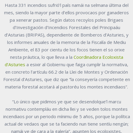
Hasta 331 incendios sufrió’l país namái na selmana última del
mes, siendo la mayor parte d’ellos provocaos por ganaderos
pa xenerar pastos. Según datos recoyíos poles Brigaes
d’Investigación d’Incendios Forestales del Principaáu
d’Asturias (BRIPAS), dependiente de Bomberos d’Asturies, y
los informes anuales de la memoria de la Fiscalía de Mediu
Ambiente, el 83 por cientu de los focos tienen el so orixe
nesta práutica, lo que lleva a la
Coordinadora Ecoloxista
d’Asturies
a esixir al Gobiernu que faiga cumplir la normativa,
en concreto l’artículu 66.2 de la Llei de Montes y Ordenación
Forestal d’Asturies, que diz que “la conseyería competente en
materia forestal acotará al pastoréu los montes incendiaos”.
“Lo único que pidimos ye que se desendolque’l marcu
normativu contempláu en dicha llei y se veden tolos montes
incendiaos por un periodo mínimu de 5 años, porque la política
actual de vedaos que se ta faciendo nun tiene sentíu nengún;
namái ye de cara a la galería”, apunten los ecoloxistes,