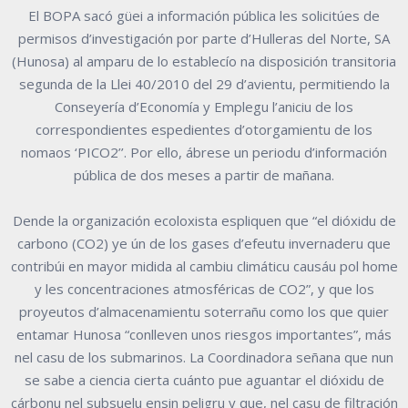
El BOPA sacó güei a información pública les solicitúes de
permisos d’investigación por parte d’Hulleras del Norte, SA
(Hunosa) al amparu de lo establecío na disposición transitoria
segunda de la Llei 40/2010 del 29 d’avientu, permitiendo la
Conseyería d’Economía y Emplegu l’aniciu de los
correspondientes espedientes d’otorgamientu de los
nomaos ‘PICO2’’. Por ello, ábrese un periodu d’información
pública de dos meses a partir de mañana.
Dende la organización ecoloxista espliquen que “el dióxidu de
carbono (CO2) ye ún de los gases d’efeutu invernaderu que
contribúi en mayor midida al cambiu climáticu causáu pol home
y les concentraciones atmosféricas de CO2”, y que los
proyeutos d’almacenamientu soterrañu como los que quier
entamar Hunosa “conlleven unos riesgos importantes”, más
nel casu de los submarinos. La Coordinadora señana que nun
se sabe a ciencia cierta cuánto pue aguantar el dióxidu de
cárbonu nel subsuelu ensin peligru y que, nel casu de filtración