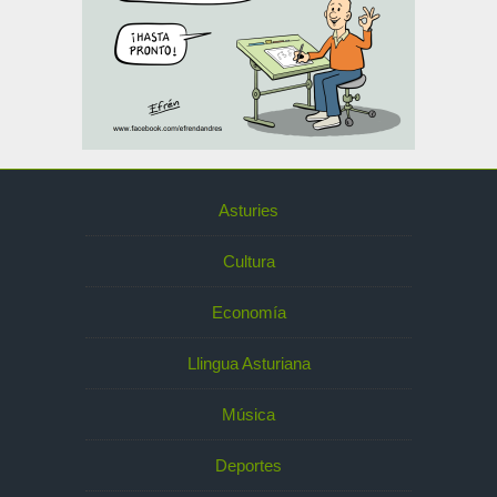
Asturies
Cultura
Economía
Llingua Asturiana
Música
Deportes