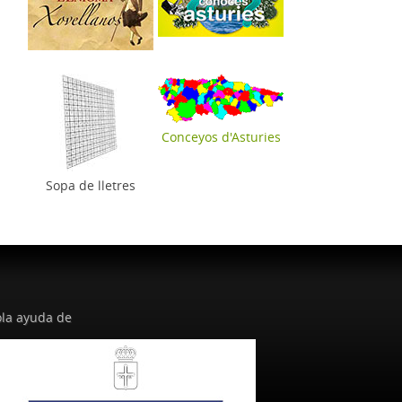
Conceyos d'Asturies
Sopa de lletres
la ayuda de