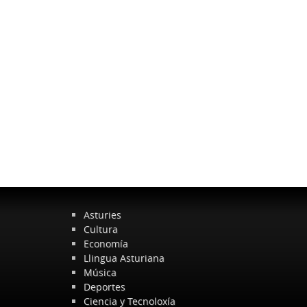
Asturies
Cultura
Economía
Llingua Asturiana
Música
Deportes
Ciencia y Tecnoloxía