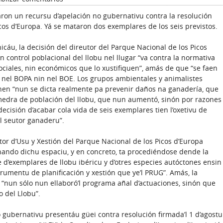
ron un recursu d’apelación no gubernativu contra la resolución
icos d’Europa. Yá se mataron dos exemplares de los seis previstos.
áu, la decisión del direutor del Parque Nacional de los Picos
 control poblacional del llobu nel llugar “va contra la normativa
ciales, nin económicos que lo xustifiquen”, amás de que “se faen
 nel BOPA nin nel BOE. Los grupos ambientales y animalistes
nen “nun se dicta realmente pa prevenir daños na ganadería, que
a medra de población del llobu, que nun aumentó, sinón por razones
decisión d’acabar cola vida de seis exemplares tien l’oxetivu de
el seutor ganaderu”.
or d’Usu y Xestión del Parque Nacional de los Picos d’Europa
onando dichu espaciu, y en concreto, ta procediéndose dende la
 d’exemplares de llobu ibéricu y d’otres especies autóctones ensin
trumentu de planificación y xestión que ye’l PRUG”. Amás, la
“nun sólo nun ellaboró’l programa añal d’actuaciones, sinón que
o del Llobu”.
o gubernativu presentáu güei contra resolución firmada’l 1 d’agostu