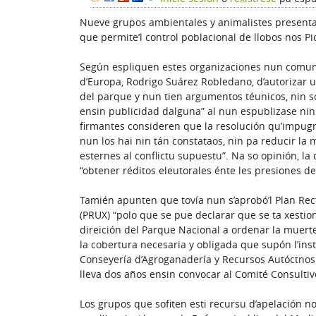
Nueve grupos ambientales y animalistes presenta
que permite’l control poblacional de llobos nos P
Según espliquen estes organizaciones nun comunic
d’Europa, Rodrigo Suárez Robledano, d’autorizar un
del parque y nun tien argumentos téunicos, nin so
ensin publicidad dalguna” al nun espublizase nin
firmantes consideren que la resolución qu’impug
nun los hai nin tán constataos, nin pa reducir l
esternes al conflictu supuestu”. Na so opinión, la 
“obtener réditos eleutorales énte les presiones d
Tamién apunten que tovía nun s’aprobó’l Plan Rect
(PRUX) “polo que se pue declarar que se ta xesti
direición del Parque Nacional a ordenar la muerte
la cobertura necesaria y obligada que supón l’ins
Conseyería d’Agroganadería y Recursos Autóctnos 
lleva dos años ensin convocar al Comité Consultiv
Los grupos que sofiten esti recursu d’apelación n