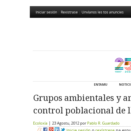
Iniciar sesión
|
Rexistrase
|
Unvíanos les tos anuncies
ENTAMU
NOTICI
Grupos ambientales y an
control poblacional de 
|
Ecoloxía
23 Agostu, 2012
por
Pablo R. Guardado
Inicie sesión
o
rexístrese
pa espu