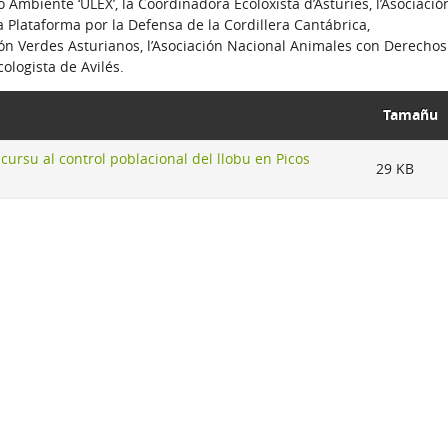
 Ambiente ‘ULEX’, la Coordinadora Ecoloxista d’Asturies, l’Asociació
a Plataforma por la Defensa de la Cordillera Cantábrica,
ción Verdes Asturianos, l’Asociación Nacional Animales con Derechos
ologista de Avilés.
Tamañu
ecursu al control poblacional del llobu en Picos
29 KB