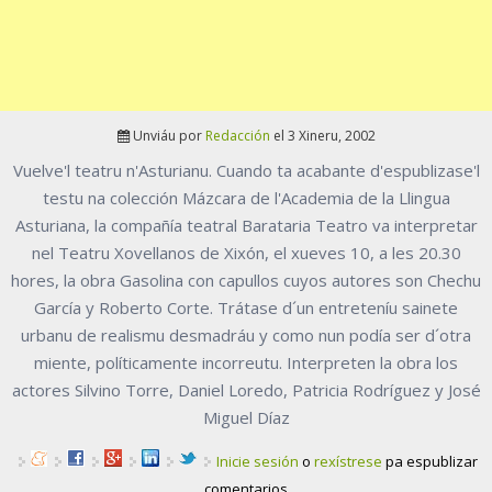
Unviáu por
Redacción
el 3 Xineru, 2002
Vuelve'l teatru n'Asturianu. Cuando ta acabante d'espublizase'l
testu na colección Mázcara de l'Academia de la Llingua
Asturiana, la compañía teatral Barataria Teatro va interpretar
nel Teatru Xovellanos de Xixón, el xueves 10, a les 20.30
hores, la obra Gasolina con capullos cuyos autores son Chechu
García y Roberto Corte. Trátase d´un entreteníu sainete
urbanu de realismu desmadráu y como nun podía ser d´otra
miente, políticamente incorreutu. Interpreten la obra los
actores Silvino Torre, Daniel Loredo, Patricia Rodríguez y José
Miguel Díaz
Inicie sesión
o
rexístrese
pa espublizar
comentarios