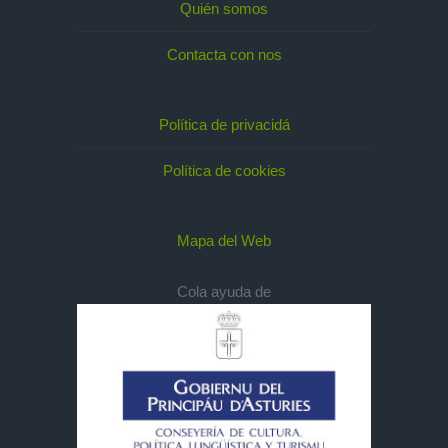
Quién somos
Contacta con nos
Política de privacidá
Política de cookies
Mapa del Web
Cola ayuda de