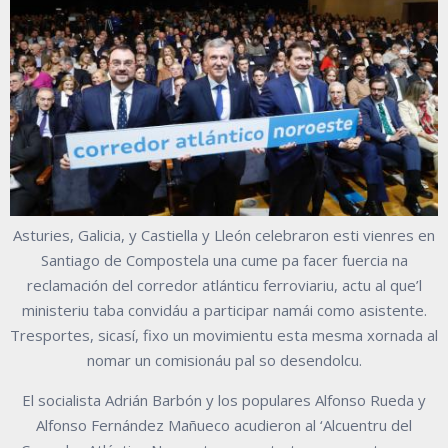
Asturies, Galicia, y Castiella y Lleón celebraron esti vienres en
Santiago de Compostela una cume pa facer fuercia na
reclamación del corredor atlánticu ferroviariu, actu al que’l
ministeriu taba convidáu a participar namái como asistente.
Tresportes, sicasí, fixo un movimientu esta mesma xornada al
nomar un comisionáu pal so desendolcu.
El socialista Adrián Barbón y los populares Alfonso Rueda y
Alfonso Fernández Mañueco acudieron al ‘Alcuentru del