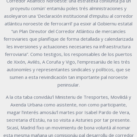
Corredor Atlántico Noroeste: una estratexa conxunta pa un
proyeutu común’ entamáu poles trés alministraciones y
asoleyaron una ‘Declaración institucional d’impulsu al corredor
atlánticu noroeste de ferrocarril’ pa esixir al Gobiernu estatal
“un Plan Direutor del Corredor Atlánticu de mercancíes
ferroviaries que planifique de forma detallada y calendarizada
les inversiones y actuaciones necesaries na infraestructura
ferroviaria”. Como testigos, los responsables de los puertos
de Xixón, Avilés, A Coruña y Vigo, l’empresariáu de les trés
autonomíes y representantes sindicales y políticos, que se
sumen a esta reivindicación tan importante pal noroeste
peninsular.
A la cita taba convidáu’l Ministeriu de Tresportes, Movilidá y
Axenda Urbana como asistente, non como participante,
magar l’interés amosáu’l martes por Isabel Pardo de Vera,
secretaria d’Estáu, na so visita a Asturies por tar presente.
Sicasí, Madrid fixo un movimientu de bona voluntá al nomar
esta mesma mañana un comisionáu pal desarrollu de corredor