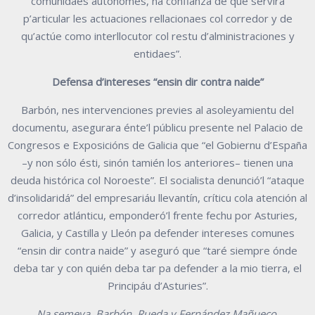
comunidaes autónomes, na confianza de que servirá
p’articular les actuaciones rellacionaes col corredor y de
qu’actúe como interllocutor col restu d’alministraciones y
entidaes”.
Defensa d’intereses “ensin dir contra naide”
Barbón, nes intervenciones previes al asoleyamientu del
documentu, asegurara énte’l públicu presente nel Palacio de
Congresos e Exposicións de Galicia que “el Gobiernu d’España
–y non sólo ésti, sinón tamién los anteriores– tienen una
deuda histórica col Noroeste”. El socialista denunció’l “ataque
d’insolidaridá” del empresariáu llevantín, críticu cola atención al
corredor atlánticu, emponderó’l frente fechu por Asturies,
Galicia, y Castilla y Lleón pa defender intereses comunes
“ensin dir contra naide” y aseguró que “taré siempre ónde
deba tar y con quién deba tar pa defender a la mio tierra, el
Principáu d’Asturies”.
Na semeya, Barbón, Rueda y Fernández Mañueco.