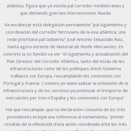
atlánticu, figura que yá esistía pal corredor mediterraneu y
que demandó güei nes intervenciones Rueda.
Va encabezar esta delegación permanente “pal siguimientu y
coordinación del corredor ferroviariu de la exa atlántica, una
rede prioritaria pal Gobiernu” José Antonio Sebastián Ruiz,
hasta agora xerente de Material de Renfe Mercancíes. En
concreto la so función va ser “el siguimientu y actualización del
Plan Direutor del Corredor Atlánticu, tanto del estáu de les
infraestructures como de les polítiques d’esti Gobiernu
n’allianza con Europa, rescamplando les conexones con
Portugal y Francia. L’oxetivu ye asina axilizar la estensión de la
infraestructura y de los servicios pa potenciar el tresporte de
mercancíes per tren n’España y les conexones con Europa”.
Hai que rescamplar que na declaración conxunta de los trés
presidentes incluyía una referencia al nomamientu, “primer
resultáu de la efeutividá d’una aición coordinada ente les trés