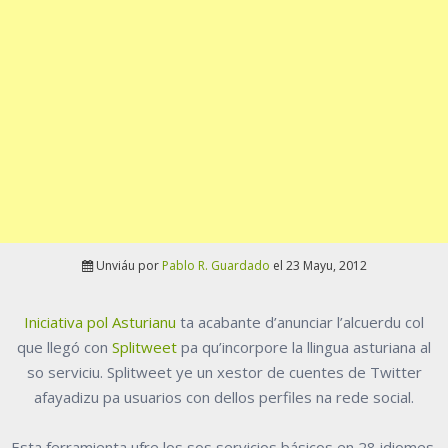
Unviáu por
Pablo R. Guardado
el 23 Mayu, 2012
Iniciativa pol Asturianu
ta acabante d’anunciar l’alcuerdu col
que llegó con
Splitweet
pa qu’incorpore la llingua asturiana al
so serviciu. Splitweet ye un xestor de cuentes de Twitter
afayadizu pa usuarios con dellos perfiles na rede social.
Esta ferramienta ufre los sos servicios básicos en 28 idiomes,