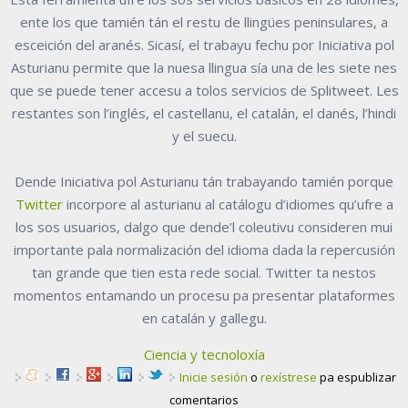
ente los que tamién tán el restu de llingües peninsulares, a
esceición del aranés. Sicasí, el trabayu fechu por Iniciativa pol
Asturianu permite que la nuesa llingua sía una de les siete nes
que se puede tener accesu a tolos servicios de Splitweet. Les
restantes son l’inglés, el castellanu, el catalán, el danés, l’hindi
y el suecu.
Dende Iniciativa pol Asturianu tán trabayando tamién porque
Twitter
incorpore al asturianu al catálogu d’idiomes qu’ufre a
los sos usuarios, dalgo que dende’l coleutivu consideren mui
importante pala normalización del idioma dada la repercusión
tan grande que tien esta rede social. Twitter ta nestos
momentos entamando un procesu pa presentar plataformes
en catalán y gallegu.
Ciencia y tecnoloxía
Inicie sesión
o
rexístrese
pa espublizar
comentarios