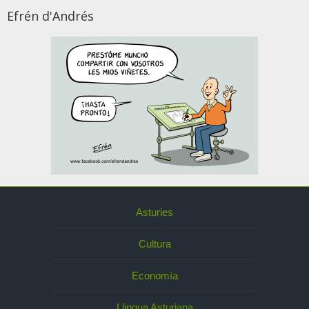
Efrén d'Andrés
Asturies
Cultura
Economía
Llingua Asturiana