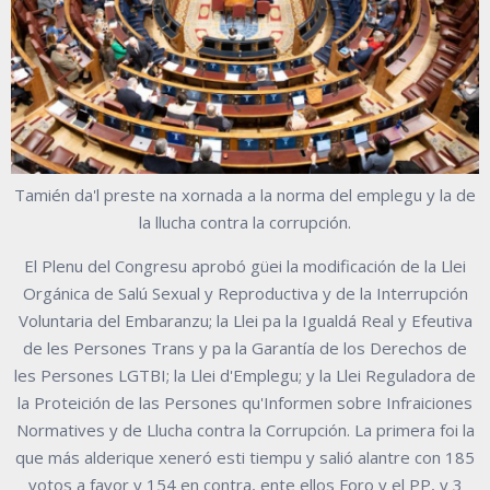
Tamién da'l preste na xornada a la norma del emplegu y la de
la llucha contra la corrupción.
El Plenu del Congresu aprobó güei la modificación de la Llei
Orgánica de Salú Sexual y Reproductiva y de la Interrupción
Voluntaria del Embaranzu; la Llei pa la Igualdá Real y Efeutiva
de les Persones Trans y pa la Garantía de los Derechos de
les Persones LGTBI; la Llei d'Emplegu; y la Llei Reguladora de
la Proteición de las Persones qu'Informen sobre Infraiciones
Normatives y de Llucha contra la Corrupción. La primera foi la
que más alderique xeneró esti tiempu y salió alantre con 185
votos a favor y 154 en contra, ente ellos Foro y el PP, y 3