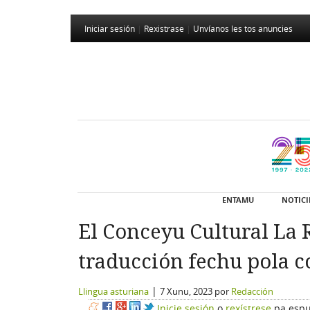
Iniciar sesión
|
Rexistrase
|
Unvíanos les tos anuncies
ENTAMU
NOTICI
El Conceyu Cultural La 
traducción fechu pola c
|
Llingua asturiana
7 Xunu, 2023
por
Redacción
Inicie sesión
o
rexístrese
pa espu