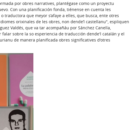
 formada por obres narratives, plantégase como un proyectu
nuevo. Con una planificación fonda, tiénense en cuenta les
r o traductora que meyor s’afaye a elles, que busca, ente otres
idiomes orixinales de les obres, non dende’l castellanu", espliquen
ríguez Valdés, que va tar acompañáu por Sánchez Canella,
 falar sobre la so esperiencia de traducción dende'l catalán y el
turianu de manera planificada obres significatives d'otres