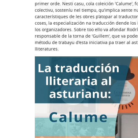
primer orde. Nesti casu, cola coleición 'Calume',
colectivu, sosteníu nel tiempu, qu’implica xente 
característiques de les obres p’atopar al traducto
coses, la especialización na traducción dende los 
los organizadores. Sobre too ello va afondar Rod
responsable de la torna de 'Guillem', que va poder
métodu de trabayu d'esta iniciativa pa traer al as
lliteratures.