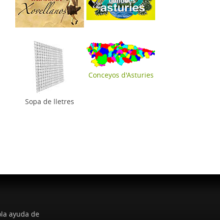
Conceyos d'Asturies
Sopa de lletres
la ayuda de