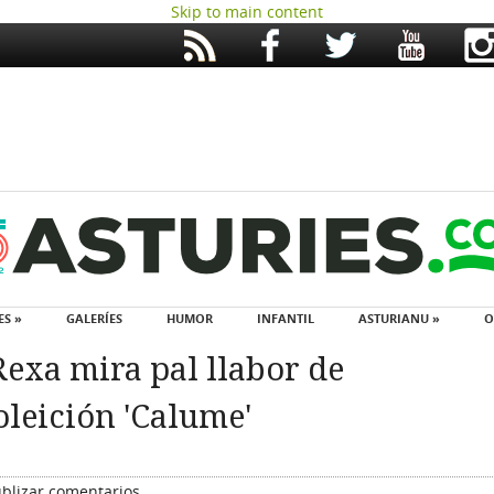
Skip to main content
ES »
GALERÍES
HUMOR
INFANTIL
ASTURIANU »
O
Rexa mira pal llabor de
oleición 'Calume'
blizar comentarios