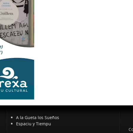
A la Gueta los Sueños
Espaciu y Tiempu
Co