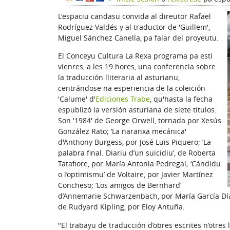
L'espaciu candasu convida al direutor Rafael
Rodríguez Valdés y al traductor de 'Guillem',
Miguel Sánchez Canella, pa falar del proyeutu.
El Conceyu Cultura La Rexa programa pa esti
vienres, a les 19 hores, una conferencia sobre
la traducción lliteraria al asturianu,
centrándose na esperiencia de la coleición
'Calume' d'
Ediciones Trabe
, qu'hasta la fecha
espublizó la versión asturiana de siete títulos.
Son '1984' de George Orwell, tornada por Xesús
González Rato; ‘La naranxa mecánica'
d'Anthony Burgess, por José Luis Piquero; ‘La
palabra final. Diariu d’un suicidiu’, de Roberta
Tatafiore, por María Antonia Pedregal; ‘Cándidu
o l’optimismu’ de Voltaire, por Javier Martínez
Concheso; ‘Los amigos de Bernhard’
d’Annemarie Schwarzenbach, por María García Díaz
de Rudyard Kipling, por Eloy Antuña.
"El trabayu de traducción d’obres escrites n’otre