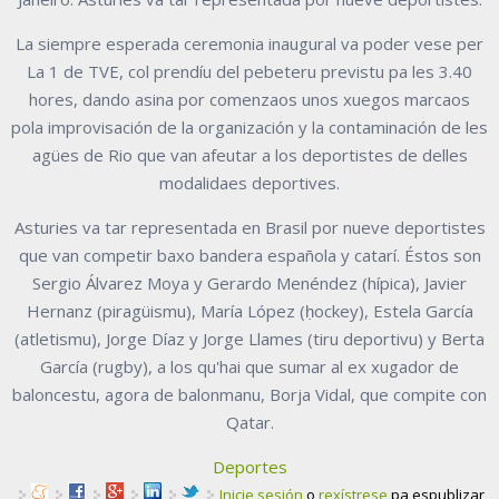
La siempre esperada ceremonia inaugural va poder vese per
La 1 de TVE, col prendíu del pebeteru previstu pa les 3.40
hores, dando asina por comenzaos unos xuegos marcaos
pola improvisación de la organización y la contaminación de les
agües de Rio que van afeutar a los deportistes de delles
modalidaes deportives.
Asturies va tar representada en Brasil por nueve deportistes
que van competir baxo bandera española y catarí. Éstos son
Sergio Álvarez Moya y Gerardo Menéndez (hípica), Javier
Hernanz (piragüismu), María López (ḥockey), Estela García
(atletismu), Jorge Díaz y Jorge Llames (tiru deportivu) y Berta
García (rugby), a los qu'hai que sumar al ex xugador de
baloncestu, agora de balonmanu, Borja Vidal, que compite con
Qatar.
Deportes
Inicie sesión
o
rexístrese
pa espublizar