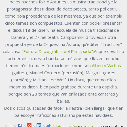
peles nueches folc d'Asturies.La música tradicional ye la
protagonista d'esti discu de doce pieces, tanto pol estilu ,
como pola procedencia de les mesmes, ya que por exemplu
cinco temes son compuestos. Cuenten con poder presentar
el discu'l 18 de xineru na escuela de música tradicional de
Llanera y el 27 nel teatru Campoamor d 'Uviéu.La otra
propuesta ye de la Orquestina Ástura, qu'editen "Tradición"
cola casa
"Editora Discográfica del Principado"
.Anque seya'l so
primer discu, nesta banda tan músicos que lleven munchu
tiempu n'estremaes formaciones como son
Alberto Varillas
(gaites), Manuel Cordero (percusión), Marga Logares
(cordión) y Michael Lee Wolf. Un discu, que como ellos
mesmos dicen, bien pudo grabase durante una espicha,
porque son 28 temes que van enllazaos ente cantares y
bailles.
Dos discos qu'acaben de facer la riestra -bien llarga- que tien
pa escoyer l'aficionáu asturianu pa estes navidaes.
Inicie sesión
o
rexístrese
pa espublizar