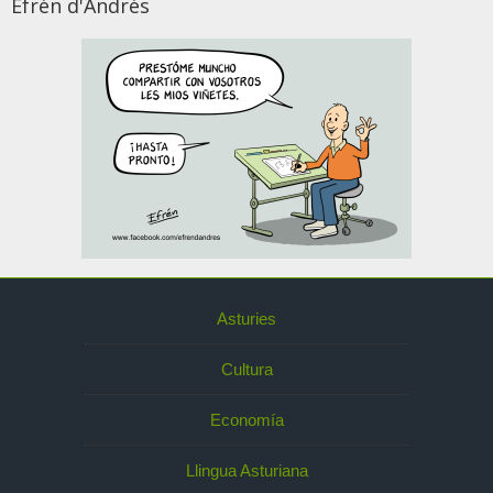
Efrén d'Andrés
Asturies
Cultura
Economía
Llingua Asturiana