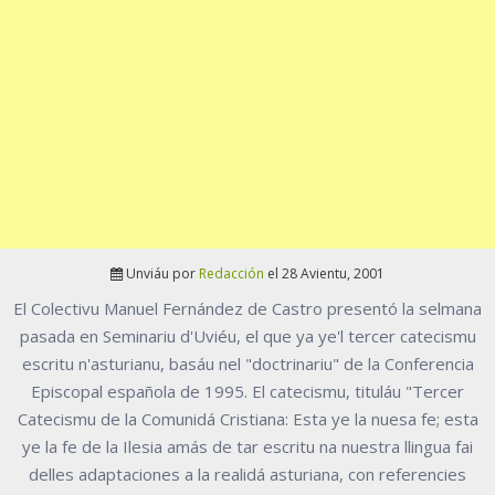
Unviáu por
Redacción
el 28 Avientu, 2001
El Colectivu Manuel Fernández de Castro presentó la selmana
pasada en Seminariu d'Uviéu, el que ya ye'l tercer catecismu
escritu n'asturianu, basáu nel "doctrinariu" de la Conferencia
Episcopal española de 1995. El catecismu, tituláu "Tercer
Catecismu de la Comunidá Cristiana: Esta ye la nuesa fe; esta
ye la fe de la Ilesia amás de tar escritu na nuestra llingua fai
delles adaptaciones a la realidá asturiana, con referencies