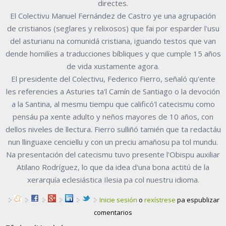
directes.
El Colectivu Manuel Fernández de Castro ye una agrupación
de cristianos (seglares y relixosos) que fai por esparder l'usu
del asturianu na comunidá cristiana, iguando testos que van
dende homilíes a traducciones bíbliques y que cumple 15 años
de vida xustamente agora.
El presidente del Colectivu, Federico Fierro, señaló qu'ente
les referencies a Asturies ta'l Camín de Santiago o la devoción
a la Santina, al mesmu tiempu que calificó'l catecismu como
pensáu pa xente adulto y neños mayores de 10 años, con
dellos niveles de llectura. Fierro sulliñó tamién que ta redactáu
nun llinguaxe cenciellu y con un preciu amañosu pa tol mundu.
Na presentación del catecismu tuvo presente l'Obispu auxiliar
Atilano Rodríguez, lo que da idea d'una bona actitú de la
xerarquía eclesiástica Ilesia pa col nuestru idioma.
Inicie sesión
o
rexístrese
pa espublizar
comentarios