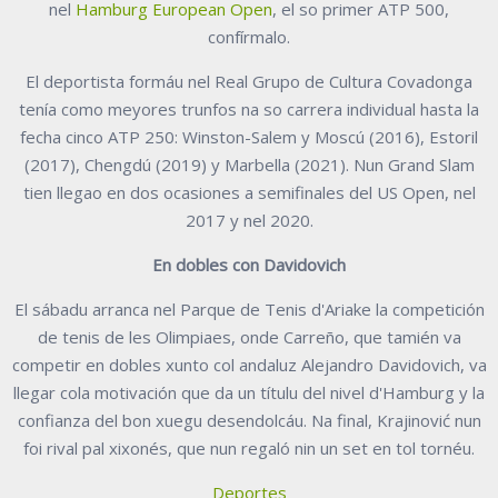
nel
Hamburg European Open
, el so primer ATP 500,
confírmalo.
El deportista formáu nel Real Grupo de Cultura Covadonga
tenía como meyores trunfos na so carrera individual hasta la
fecha cinco ATP 250: Winston-Salem y Moscú (2016), Estoril
(2017), Chengdú (2019) y Marbella (2021). Nun Grand Slam
tien llegao en dos ocasiones a semifinales del US Open, nel
2017 y nel 2020.
En dobles con Davidovich
El sábadu arranca nel Parque de Tenis d'Ariake la competición
de tenis de les Olimpiaes, onde Carreño, que tamién va
competir en dobles xunto col andaluz Alejandro Davidovich, va
llegar cola motivación que da un títulu del nivel d'Hamburg y la
confianza del bon xuegu desendolcáu. Na final, Krajinović nun
foi rival pal xixonés, que nun regaló nin un set en tol tornéu.
Deportes