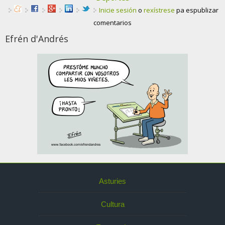
Inicie sesión
o
rexístrese
pa espublizar
comentarios
Efrén d'Andrés
Asturies
Cultura