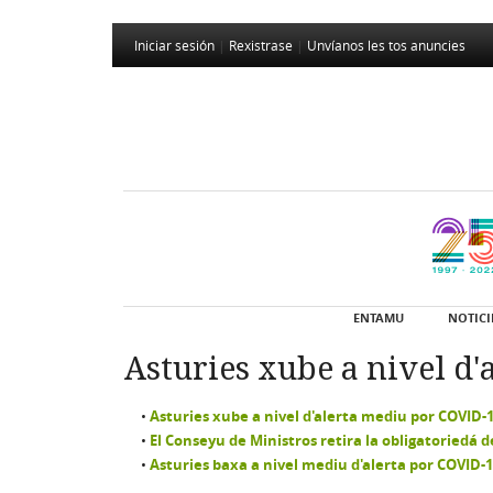
Iniciar sesión
|
Rexistrase
|
Unvíanos les tos anuncies
ENTAMU
NOTICI
Asturies xube a nivel d'
Asturies xube a nivel d'alerta mediu por COVID-
El Conseyu de Ministros retira la obligatoriedá 
Asturies baxa a nivel mediu d'alerta por COVID-