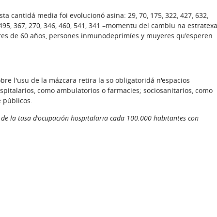
a cantidá media foi evolucionó asina: 29, 70, 175, 322, 427, 632,
6, 495, 367, 270, 346, 460, 541, 341 –momentu del cambiu na estratex
ores de 60 años, persones inmunodeprimíes y muyeres qu'esperen
re l'usu de la mázcara retira la so obligatoridá n'espacios
spitalarios, como ambulatorios o farmacies; sociosanitarios, como
 públicos.
s de la tasa d'ocupación hospitalaria cada 100.000 habitantes con