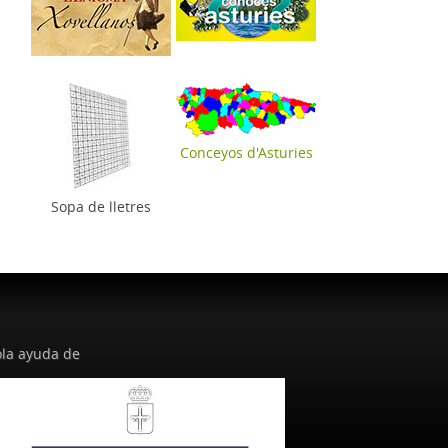
Conceyos d'Asturies
Sopa de lletres
la ayuda de