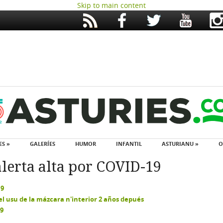
Skip to main content
ES »
GALERÍES
HUMOR
INFANTIL
ASTURIANU »
O
alerta alta por COVID-19
19
del usu de la mázcara n'interior 2 años depués
19