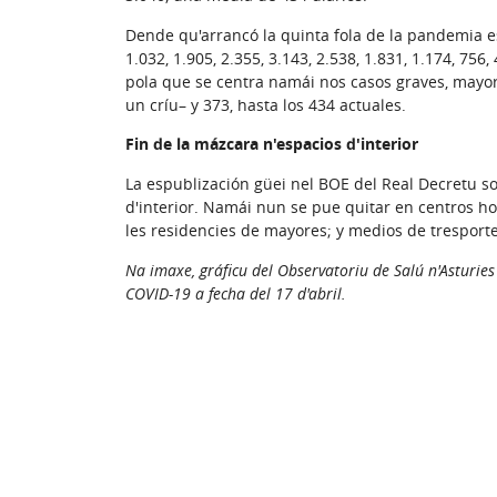
Dende qu'arrancó la quinta fola de la pandemia est
1.032, 1.905, 2.355, 3.143, 2.538, 1.831, 1.174, 75
pola que se centra namái nos casos graves, may
un críu– y 373, hasta los 434 actuales.
Fin de la mázcara n'espacios d'interior
La espublización güei nel BOE del Real Decretu sob
d'interior. Namái nun se pue quitar en centros ho
les residencies de mayores; y medios de tresporte
Na imaxe, gráficu del Observatoriu de Salú n'Asturie
COVID-19 a fecha del 17 d'abril.