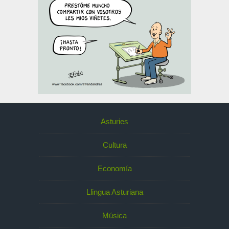
Asturies
Cultura
Economía
Llingua Asturiana
Música