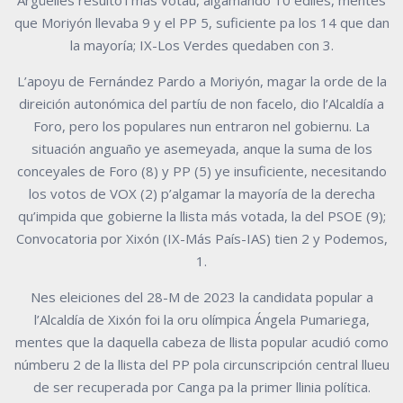
Árgüelles resultó’l más votáu, algamando 10 ediles, mentes
que Moriyón llevaba 9 y el PP 5, suficiente pa los 14 que dan
la mayoría; IX-Los Verdes quedaben con 3.
L’apoyu de Fernández Pardo a Moriyón, magar la orde de la
direición autonómica del partíu de non facelo, dio l’Alcaldía a
Foro, pero los populares nun entraron nel gobiernu. La
situación anguaño ye asemeyada, anque la suma de los
conceyales de Foro (8) y PP (5) ye insuficiente, necesitando
los votos de VOX (2) p’algamar la mayoría de la derecha
qu’impida que gobierne la llista más votada, la del PSOE (9);
Convocatoria por Xixón (IX-Más País-IAS) tien 2 y Podemos,
1.
Nes eleiciones del 28-M de 2023 la candidata popular a
l’Alcaldía de Xixón foi la oru olímpica Ángela Pumariega,
mentes que la daquella cabeza de llista popular acudió como
númberu 2 de la llista del PP pola circunscripción central llueu
de ser recuperada por Canga pa la primer llinia política.