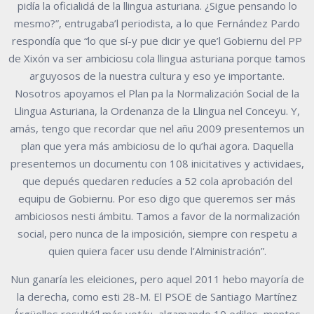
pidía la oficialidá de la llingua asturiana. ¿Sigue pensando lo
mesmo?”, entrugaba’l periodista, a lo que Fernández Pardo
respondía que “lo que sí-y pue dicir ye que’l Gobiernu del PP
de Xixón va ser ambiciosu cola llingua asturiana porque tamos
arguyosos de la nuestra cultura y eso ye importante.
Nosotros apoyamos el Plan pa la Normalización Social de la
Llingua Asturiana, la Ordenanza de la Llingua nel Conceyu. Y,
amás, tengo que recordar que nel añu 2009 presentemos un
plan que yera más ambiciosu de lo qu’hai agora. Daquella
presentemos un documentu con 108 inicitatives y actividaes,
que depués quedaren reducíes a 52 cola aprobación del
equipu de Gobiernu. Por eso digo que queremos ser más
ambiciosos nesti ámbitu. Tamos a favor de la normalización
social, pero nunca de la imposición, siempre con respetu a
quien quiera facer usu dende l’Alministración”.
Nun ganaría les eleiciones, pero aquel 2011 hebo mayoría de
la derecha, como esti 28-M. El PSOE de Santiago Martínez