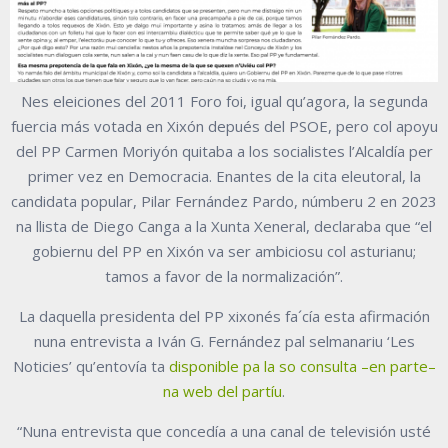
Nes eleiciones del 2011 Foro foi, igual qu’agora, la segunda
fuercia más votada en Xixón depués del PSOE, pero col apoyu
del PP Carmen Moriyón quitaba a los socialistes l’Alcaldía per
primer vez en Democracia. Enantes de la cita eleutoral, la
candidata popular, Pilar Fernández Pardo, númberu 2 en 2023
na llista de Diego Canga a la Xunta Xeneral, declaraba que “el
gobiernu del PP en Xixón va ser ambiciosu col asturianu;
tamos a favor de la normalización”.
La daquella presidenta del PP xixonés fa´cía esta afirmación
nuna entrevista a Iván G. Fernández pal selmanariu ‘Les
Noticies’ qu’entovía ta
disponible pa la so consulta –en parte–
na web del partíu
.
“Nuna entrevista que concedía a una canal de televisión usté