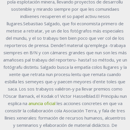
pola esplotación minera, llevando proyectos de desarrollu
sostenible y mirando siempre por que les comunidaes
indíxenes recuperen el so papel activu nesos
llugares.Sebastiao Salgado, que foi economista primero de
metese a retratar, ye un de los fotógrafos más especiales
del mundu, y el so trabayu tien bien poco que ver col de los
reporteros de prensa. Dende'l material qu'emplega -trabaya
siempres en B/N y con cámares grandes que nun son les más
amañoses pal trabayu del reporteru- hasta'l so métodu, ye un
fotógrafu distintu. Salgado busca la empatía colos llugares y la
xente que retrata nun procesu lentu que remata cuando
esbilla les semeyes que-y paecen meyores d'ente toles que
saca. Los sos trabayos valiéron-y pa llevar premios como
l'Oscar Barnack, el Kodak o'l Victor Hasselblad.El Principáu nun
esplica na
anuncia oficial
les acciones concretes en que va
consistir la collaboración cola Asociación Terra, y fala de tres
llinies xenerales: formación de recursos humanos, alcuentros
y seminarios y ellaboración de material didáctico. De