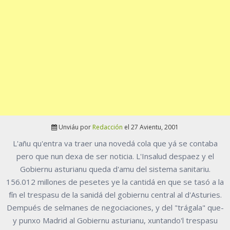
Unviáu por
Redacción
el 27 Avientu, 2001
L'añu qu'entra va traer una novedá cola que yá se contaba
pero que nun dexa de ser noticia. L'Insalud despaez y el
Gobiernu asturianu queda d'amu del sistema sanitariu.
156.012 millones de pesetes ye la cantidá en que se tasó a la
fín el trespasu de la sanidá del gobiernu central al d'Asturies.
Dempués de selmanes de negociaciones, y del "trágala" que-
y punxo Madrid al Gobiernu asturianu, xuntando'l trespasu