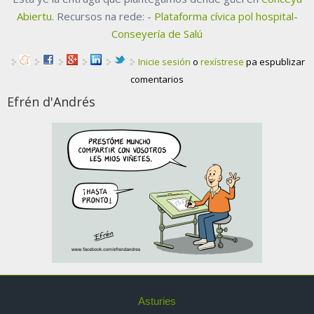
Abiertu
. Recursos na rede: -
Plataforma cívica pol hospital
-
Conseyería de Salú
Inicie sesión
o
rexístrese
pa espublizar
comentarios
Efrén d'Andrés
Asturies