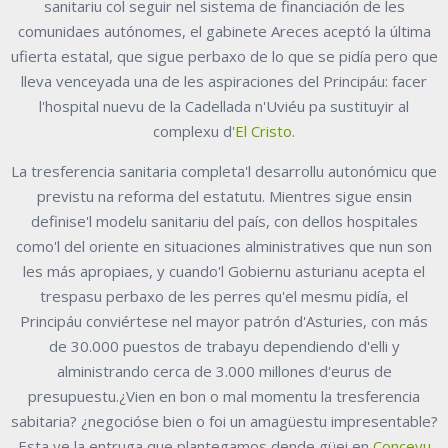
sanitariu col seguir nel sistema de financiación de les
comunidaes autónomes, el gabinete Areces aceptó la última
ufierta estatal, que sigue perbaxo de lo que se pidía pero que
lleva venceyada una de les aspiraciones del Principáu: facer
l'hospital nuevu de la Cadellada n'Uviéu pa sustituyir al
complexu d'
El Cristo
.
La tresferencia sanitaria completa'l desarrollu autonómicu que
previstu na reforma del estatutu. Mientres sigue ensin
definise'l modelu sanitariu del país, con dellos hospitales
como'l del oriente en situaciones alministratives que nun son
les más apropiaes, y cuando'l Gobiernu asturianu acepta el
trespasu perbaxo de les perres qu'el mesmu pidía, el
Principáu conviértese nel mayor patrón d'Asturies, con más
de 30.000 puestos de trabayu dependiendo d'elli y
alministrando cerca de 3.000 millones d'eurus de
presupuestu.¿Vien en bon o mal momentu la tresferencia
sabitaria? ¿negocióse bien o foi un amagüestu impresentable?
Esta ye la entruga que plantegamos dende güei en
Conceyu