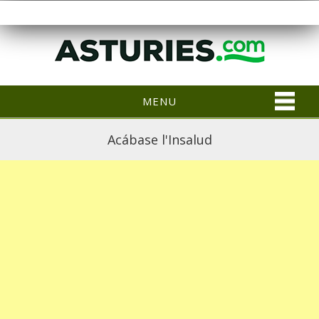
MENU
Acábase l'Insalud