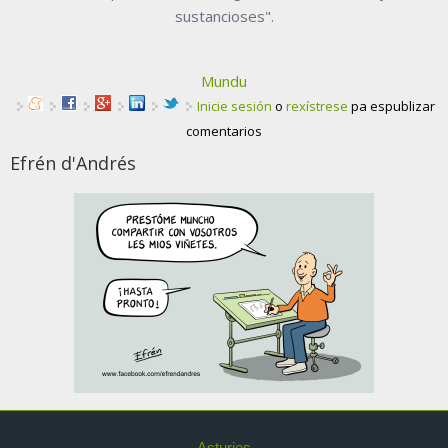
sustancioses".
Mundu
Inicie sesión
o
rexístrese
pa espublizar
comentarios
Efrén d'Andrés
Asturies