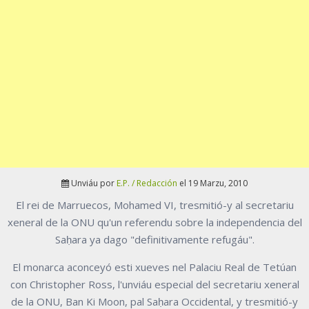
Unviáu por
E.P. / Redacción
el 19 Marzu, 2010
El rei de Marruecos, Mohamed VI, tresmitió-y al secretariu
xeneral de la ONU qu'un referendu sobre la independencia del
Saḥara ya dago "definitivamente refugáu".
El monarca aconceyó esti xueves nel Palaciu Real de Tetúan
con Christopher Ross, l'unviáu especial del secretariu xeneral
de la ONU, Ban Ki Moon, pal Saḥara Occidental, y tresmitió-y