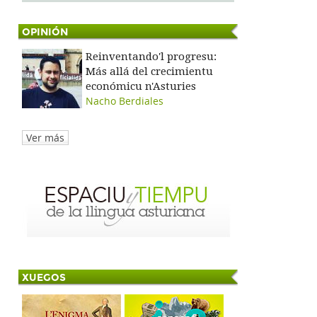
OPINIÓN
Reinventando'l progresu:
Más allá del crecimientu
económicu n'Asturies
Nacho Berdiales
Ver más
XUEGOS