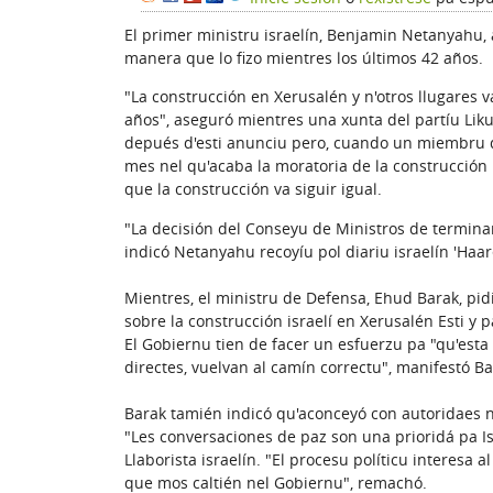
El primer ministru israelín, Benjamin Netanyahu,
manera que lo fizo mientres los últimos 42 años.
"La construcción en Xerusalén y n'otros llugares 
años", aseguró mientres una xunta del partíu Liku
depués d'esti anunciu pero, cuando un miembru d
mes nel qu'acaba la moratoria de la construcción
que la construcción va siguir igual.
"La decisión del Conseyu de Ministros de terminar
indicó Netanyahu recoyíu pol diariu israelín 'Haare
Mientres, el ministru de Defensa, Ehud Barak, pid
sobre la construcción israelí en Xerusalén Esti y 
El Gobiernu tien de facer un esfuerzu pa "qu'esta c
directes, vuelvan al camín correctu", manifestó Ba
Barak tamién indicó qu'aconceyó con autoridaes n
"Les conversaciones de paz son una prioridá pa Is
Llaborista israelín. "El procesu políticu interesa a
que mos caltién nel Gobiernu", remachó.