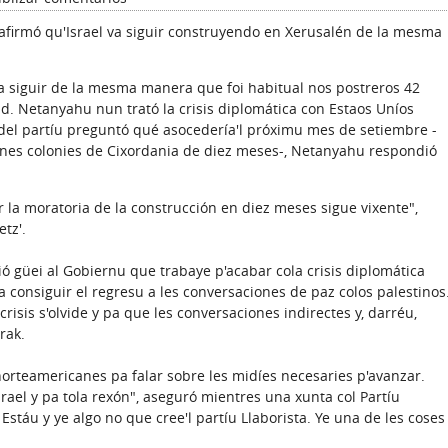
 afirmó qu'Israel va siguir construyendo en Xerusalén de la mesma
va siguir de la mesma manera que foi habitual nos postreros 42
d. Netanyahu nun trató la crisis diplomática con Estaos Uníos
el partíu preguntó qué asocedería'l próximu mes de setiembre -
 nes colonies de Cixordania de diez meses-, Netanyahu respondió
 la moratoria de la construcción en diez meses sigue vixente",
tz'.
ió güei al Gobiernu que trabaye p'acabar cola crisis diplomática
pa consiguir el regresu a les conversaciones de paz colos palestinos
risis s'olvide y pa que les conversaciones indirectes y, darréu,
rak.
orteamericanes pa falar sobre les midíes necesaries p'avanzar.
rael y pa tola rexón", aseguró mientres una xunta col Partíu
l Estáu y ye algo no que cree'l partíu Llaborista. Ye una de les coses