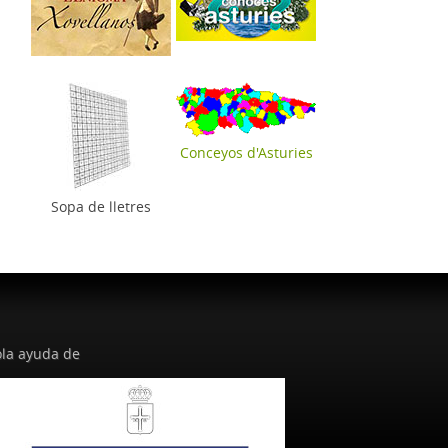
Conceyos d'Asturies
Sopa de lletres
la ayuda de