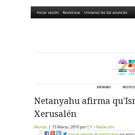
Iniciar sesión
|
Rexistrase
|
Unvíanos les tos anuncies
ENTAMU
NOTICI
Netanyahu afirma qu'Isr
Xerusalén
|
Mundu
15 Marzu, 2010
por
E.P. / Redacción
Inicie sesión
o
rexístrese
pa espu