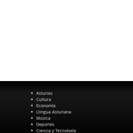
Asturies
Cultura
Economía
Llingua Asturiana
Música
Deportes
Ciencia y Tecnoloxía