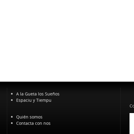
A la Gueta los Sueños
Espaciu y Tiempu
Co
Quién somos
Contacta con nos